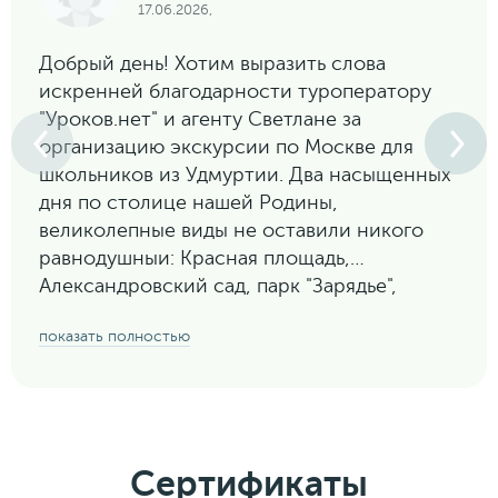
17.06.2026,
Добрый день! Хотим выразить слова
искренней благодарности туроператору
"Уроков.нет" и агенту Светлане за
организацию экскурсии по Москве для
школьников из Удмуртии. Два насыщенных
дня по столице нашей Родины,
великолепные виды не оставили никого
равнодушныи: Красная площадь,
Александровский сад, парк "Зарядье",
Воробьевы горы, стадион "Лужники", ВДНХ,
показать полностью
Москва-сити. Программа разработана с
учетом интересов подростков: технопарк
"Сколково", "Музей Победы", "Полет над
Москвой" в медиацентре "Зарядье".
Особые слова благодарности водителю
Сертификаты
автобуса Роману за пунктуальность,