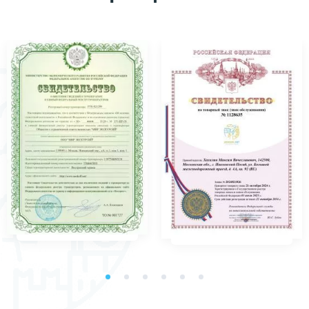
вежливость, мобильность, а также нашему
гиду Андрею за интересный и
эмоциональный рассказ.
Экскурсия получилась на все 💯‼️ Советую
всем новичкам! 🔥
Впечатления и эмоции от поездки надолго
останутся в нашем ❤️