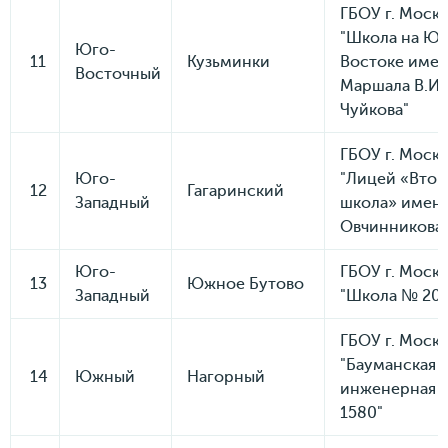
ГБОУ г. Моск
"Школа на Юг
Юго-
11
Кузьминки
Востоке име
Восточный
Маршала В.И.
Чуйкова"
ГБОУ г. Моск
Юго-
"Лицей «Втор
12
Гагаринский
Западный
школа» имени
Овчинникова
Юго-
ГБОУ г. Моск
13
Южное Бутово
Западный
"Школа № 20
ГБОУ г. Моск
"Бауманская
14
Южный
Нагорный
инженерная 
1580"