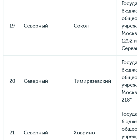
Госуда
бюдже
общеоб
19
Северный
Сокол
учрежд
Москвы
1252 и
Серван
Госуда
бюдже
общеоб
20
Северный
Тимирязевский
учрежд
Москвы
218"
Госуда
бюдже
общеоб
21
Северный
Ховрино
учрежд