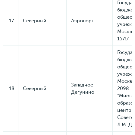
Госуда
бюдже
общеоб
17
Северный
Аэропорт
учрежд
Москвы
1575"
Госуда
бюдже
общеоб
учрежд
Москвы
Западное
18
Северный
2098
Дегунино
"Много
образо
центр"
Советс
Л.М. До