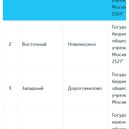
учрежд
Москвы
1504"
Госуда
бюдже
общеоб
2
Восточный
Новокосино
учрежд
Москвы
2127"
Госуда
бюдже
3
Западный
Дорогомилово
общеоб
учрежд
Москвы
Госуда
казенн