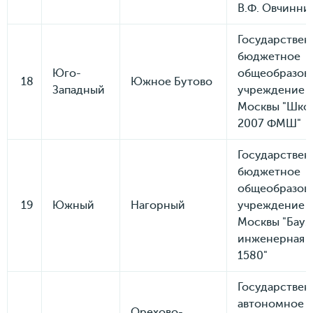
В.Ф. Овчинни
Государствен
бюджетное
Юго-
общеобразов
18
Южное Бутово
Западный
учреждение 
Москвы "Шко
2007 ФМШ"
Государствен
бюджетное
общеобразов
19
Южный
Нагорный
учреждение 
Москвы "Баум
инженерная 
1580"
Государствен
автономное
Орехово-