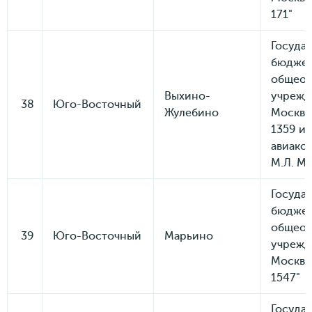
171"
Госуда
бюдже
общеоб
Выхино-
учрежд
38
Юго-Восточный
Жулебино
Москвы
1359 и
авиако
М.Л. Ми
Госуда
бюдже
общеоб
39
Юго-Восточный
Марьино
учрежд
Москвы
1547"
Госуда