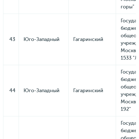
горы"
Госуда
бюдже
общеоб
43
Юго-Западный
Гагаринский
учрежд
Москвы
1533 "Л
Госуда
бюдже
общеоб
44
Юго-Западный
Гагаринский
учрежд
Москвы
192"
Госуда
бюдже
общеоб