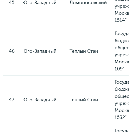
45
Юго-Западный
Ломоносовский
учрежд
Москвы
1514"
Госуда
бюдже
общеоб
46
Юго-Западный
Теплый Стан
учрежд
Москвы
109"
Госуда
бюдже
общеоб
47
Юго-Западный
Теплый Стан
учрежд
Москвы
1532"
Госуда