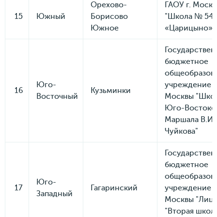
Орехово-
ГАОУ г. Моск
15
Южный
Борисово
"Школа № 54
Южное
«Царицыно»"
Государствен
бюджетное
общеобразов
Юго-
учреждение 
16
Кузьминки
Восточный
Москвы "Школ
Юго-Востоке
Маршала В.И.
Чуйкова"
Государствен
бюджетное
общеобразов
Юго-
17
Гагаринский
учреждение 
Западный
Москвы "Лиц
"Вторая школ