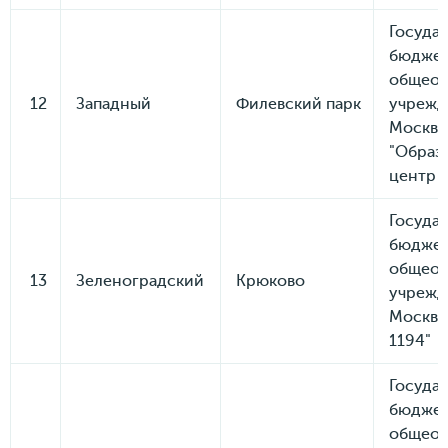
Госуда
бюдже
общеоб
12
Западный
Филевский парк
учрежд
Москв
"Образ
центр 
Госуда
бюдже
общеоб
13
Зеленоградский
Крюково
учрежд
Москвы
1194"
Госуда
бюдже
общеоб