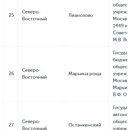
общеоб
Северо-
учрежд
25
Лианозово
Восточный
Москвы
1449 и
Советс
М.В. Во
Госуда
бюдже
общеоб
Северо-
26
Марьина роща
учрежд
Восточный
Москвы
Марьин
В.Ф. Ор
Госуда
автоно
Северо-
общеоб
27
Останкинский
Восточный
учрежд