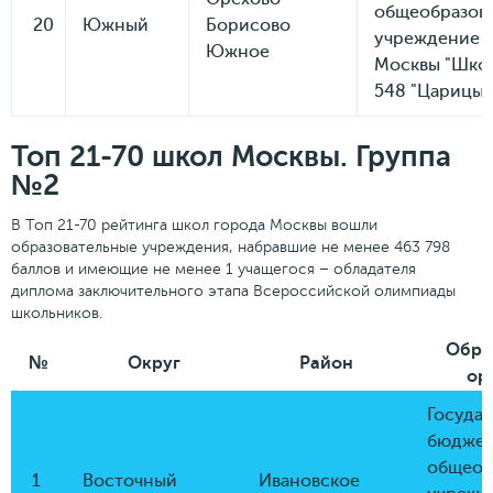
общеобразов
20
Южный
Борисово
учреждение 
Южное
Москвы "Шко
548 "Царицын
Топ 21-70 школ Москвы. Группа
№2
В Топ 21-70 рейтинга школ города Москвы вошли
образовательные учреждения, набравшие не менее 463 798
баллов и имеющие не менее 1 учащегося – обладателя
диплома заключительного этапа Всероссийской олимпиады
школьников.
Обра
№
Округ
Район
ор
Госуда
бюджет
общеоб
1
Восточный
Ивановское