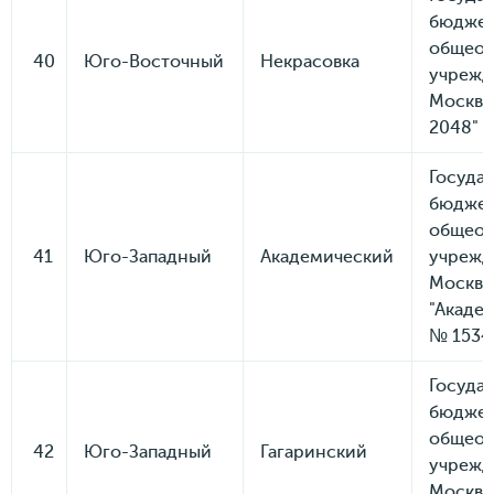
бюдже
общеоб
40
Юго-Восточный
Некрасовка
учрежд
Москвы
2048"
Госуда
бюдже
общеоб
41
Юго-Западный
Академический
учрежд
Москв
"Акаде
№ 1534
Госуда
бюдже
общеоб
42
Юго-Западный
Гагаринский
учрежд
Москвы