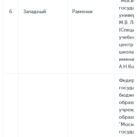
"Моско
госуда
6
Западный
Раменки
универ
М.В. Ло
(Специ
учебно
центр (
школа-
имени
А.Н.Ко
Федера
госуда
бюдже
образо
учрежд
образо
"Моско
госуда