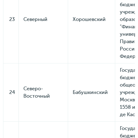
бюдже
учрежд
23
Северный
Хорошевский
образо
"Финан
универ
Правит
Россий
Федера
Госуда
бюдже
общеоб
Северо-
24
Бабушкинский
учрежд
Восточный
Москвы
1558 и
де Каст
Госуда
бюдже