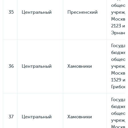
общеоб
35
Центральный
Пресненский
учрежд
Москвы
2123 и
Эрнанд
Госуда
бюдже
общеоб
36
Центральный
Хамовники
учрежд
Москвы
1529 им
Грибое
Госуда
бюдже
общеоб
37
Центральный
Хамовники
учрежд
Москвы