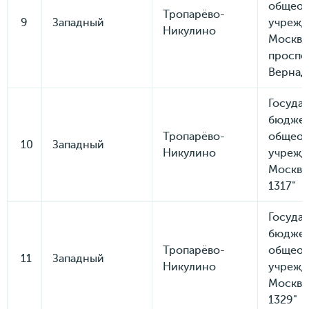
общеоб
Тропарёво-
9
Западный
учрежд
Никулино
Москвы
проспе
Вернад
Госуда
бюдже
Тропарёво-
общеоб
10
Западный
Никулино
учрежд
Москвы
1317"
Госуда
бюдже
Тропарёво-
общеоб
11
Западный
Никулино
учрежд
Москвы
1329"