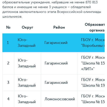
образовательные учреждения, набравшие не менее 870 813
баллов и имеющие не менее 3 учащихся – обладателей
дипломов заключительного этапа Всероссийской олимпиады
школьников.
Образовате
№
Округ
Район
организа
Юго-
ГБОУ г. Моск
1
Гагаринский
Западный
"Воробьевы г
ГБОУ г. Моск
Юго-
2
Гагаринский
"Школа № 153
Западный
«ЛИТ»"
Юго-
ГБОУ г. Моск
3
Гагаринский
Западный
"Школа № 192
Юго-
ГБОУ г. Моск
4
Ломоносовский
Западный
"Школа № 151