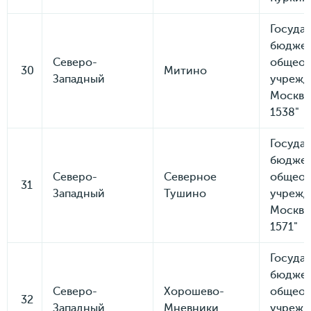
Госуда
бюдже
Северо-
общеоб
30
Митино
Западный
учрежд
Москвы
1538"
Госуда
бюдже
Северо-
Северное
общеоб
31
Западный
Тушино
учрежд
Москвы
1571"
Госуда
бюдже
Северо-
Хорошево-
общеоб
32
Западный
Мневники
учрежд