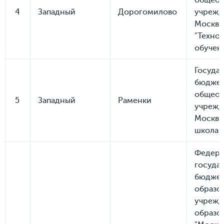
общеоб
4
Западный
Дорогомилово
учрежд
Москвы
"Техно
обучен
Госуда
бюдже
общеоб
5
Западный
Раменки
учрежд
Москвы
школа 
Федера
госуда
бюдже
образо
учрежд
образо