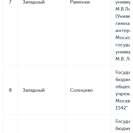
7
Западный
Раменки
универ
М.В.Ло
(Униве
гимназ
интерн
Москов
госуда
универ
М.В. Л
Госуда
бюдже
общеоб
8
Западный
Солнцево
учрежд
Москвы
1542"
Госуда
бюдже