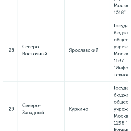
Москвы
1518"
Госуда
бюдже
общеоб
Северо-
учрежд
28
Ярославский
Восточный
Москвы
1537
"Инфо
технол
Госуда
бюдже
общеоб
Северо-
29
Куркино
учрежд
Западный
Москвы
1298 "
Куркин