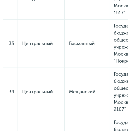
Москвы
1517"
Госуда
бюдже
общеоб
33
Центральный
Басманный
учрежд
Москвы
"Покро
Госуда
бюдже
общеоб
34
Центральный
Мещанский
учрежд
Москвы
2107"
Госуда
бюдже