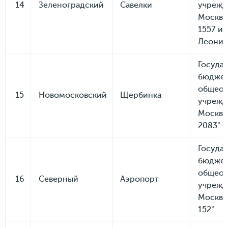
14
Зеленоградский
Савелки
учрежд
Москвы
1557 и
Леонид
Госуда
бюдже
общеоб
15
Новомосковский
Щербинка
учрежд
Москвы
2083"
Госуда
бюдже
общеоб
16
Северный
Аэропорт
учрежд
Москвы
152"