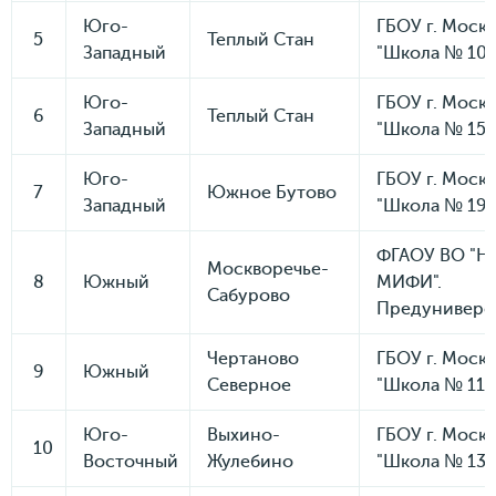
Юго-
ГБОУ г. Моск
5
Теплый Стан
Западный
"Школа № 109
Юго-
ГБОУ г. Моск
6
Теплый Стан
Западный
"Школа № 153
Юго-
ГБОУ г. Моск
7
Южное Бутово
Западный
"Школа № 198
ФГАОУ ВО "Н
Москворечье-
8
Южный
МИФИ".
Сабурово
Предуниверс
Чертаново
ГБОУ г. Моск
9
Южный
Северное
"Школа № 115
Юго-
Выхино-
ГБОУ г. Моск
10
Восточный
Жулебино
"Школа № 136