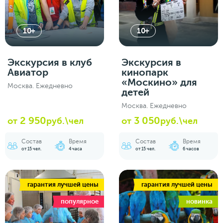
10+
10+
Экскурсия в клуб
Экскурсия в
Авиатор
кинопарк
«Москино» для
Москва. Ежедневно
детей
Москва. Ежедневно
2 950
3 050
от
руб.\чел
от
руб.\чел
Состав
Время
Состав
Время
от 15 чел.
4 часа
от 15 чел.
6 часов
гарантия лучшей цены
гарантия лучшей цены
популярное
новинка