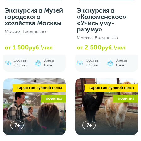
Экскурсия в Музей
Экскурсия в
городского
«Коломенское»:
хозяйства Москвы
«Учись уму-
разуму»
Москва. Ежедневно
Москва. Ежедневно
1 500
2 500
от
руб.\чел
от
руб.\чел
Состав
Время
Состав
Время
от 15 чел.
4 часа
от 15 чел.
4 часа
гарантия лучшей цены
гарантия лучшей цены
новинка
новинка
7+
7+