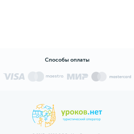
автобуса Роману за пунктуальность,
вежливость, мобильность, а также нашему
гиду Андрею за интересный и
эмоциональный рассказ.
Экскурсия получилась на все 💯‼️ Советую
всем новичкам! 🔥
Впечатления и эмоции от поездки надолго
останутся в нашем ❤️
Способы оплаты