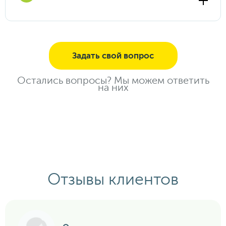
заверяют и отправляют по всем
ведомствам.
Да, конечно. Именно для этого мы создали
личный кабинет, где Вы сможете оплатить
экскурсии и туры, создать заявку,
Задать свой вопрос
посмотреть совершенные поездки и
информацию по ним. По всем вопросам
просим общаться к нашим менеджерам.
Остались вопросы? Мы можем ответить
на них
Отзывы клиентов