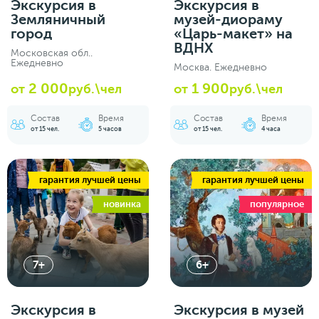
Экскурсия в
Экскурсия в
Земляничный
музей-диораму
город
«Царь-макет» на
ВДНХ
Московская обл..
Ежедневно
Москва. Ежедневно
2 000
1 900
от
руб.\чел
от
руб.\чел
Состав
Время
Состав
Время
от 15 чел.
5 часов
от 15 чел.
4 часа
гарантия лучшей цены
гарантия лучшей цены
новинка
популярное
7+
6+
Экскурсия в
Экскурсия в музей