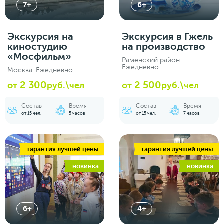
7+
6+
Экскурсия на
Экскурсия в Гжель
киностудию
на производство
«Мосфильм»
Раменский район.
Ежедневно
Москва. Ежедневно
2 300
2 500
от
руб.\чел
от
руб.\чел
Состав
Время
Состав
Время
от 15 чел.
5 часов
от 15 чел.
7 часов
гарантия лучшей цены
гарантия лучшей цены
новинка
новинка
6+
4+