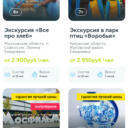
6+
7+
Экскурсия «‎Все
Экскурсия в парк
про хлеб»
птиц «Воробьи»
Московская область, п.
Калужская область,
Совхоз им. Ленина.
Жуковский район.
Ежедневно
Ежедневно
2 900
2 950
от
руб.\чел
от
руб.\чел
Состав
Время
Состав
Время
от 15 чел.
4 часа
от 15 чел.
7 часов
гарантия лучшей цены
гарантия лучшей цены
популярное