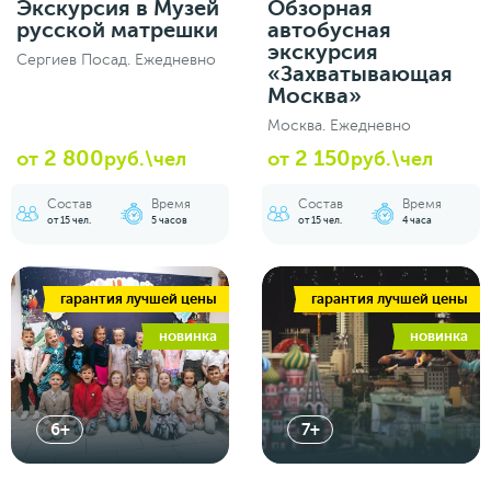
Экскурсия в Музей
Обзорная
русской матрешки
автобусная
экскурсия
Сергиев Посад. Ежедневно
«Захватывающая
Москва»
Москва. Ежедневно
2 800
2 150
от
руб.\чел
от
руб.\чел
Состав
Время
Состав
Время
от 15 чел.
5 часов
от 15 чел.
4 часа
гарантия лучшей цены
гарантия лучшей цены
новинка
новинка
6+
7+