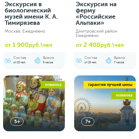
Экскурсия в
Экскурсия на
биологический
ферму
музей имени К. А.
«Российские
Тимирязева
Альпаки»
Москва. Ежедневно
Дмитровский район.
Ежедневно
1 900
2 400
от
руб.\чел
от
руб.\чел
Состав
Время
Состав
Время
от 15 чел.
5 часов
от 15 чел.
7 часов
новинка
гарантия лучшей цены
новинка
5+
7+