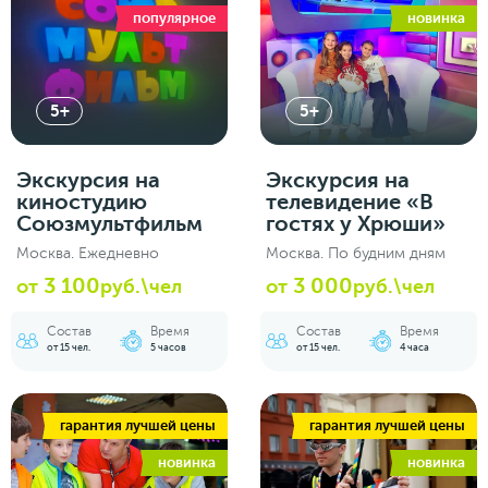
популярное
новинка
5+
5+
Экскурсия на
Экскурсия на
киностудию
телевидение «В
Союзмультфильм
гостях у Хрюши»
Москва. Ежедневно
Москва. По будним дням
3 100
3 000
от
руб.\чел
от
руб.\чел
Состав
Время
Состав
Время
от 15 чел.
5 часов
от 15 чел.
4 часа
гарантия лучшей цены
гарантия лучшей цены
новинка
новинка