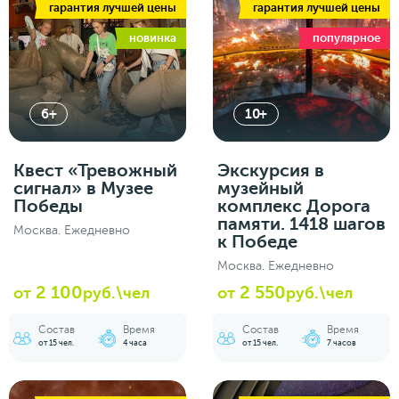
гарантия лучшей цены
гарантия лучшей цены
новинка
популярное
6+
10+
Квест «Тревожный
Экскурсия в
сигнал» в Музее
музейный
Победы
комплекс Дорога
памяти. 1418 шагов
Москва. Ежедневно
к Победе
Москва. Ежедневно
2 100
2 550
от
руб.\чел
от
руб.\чел
Состав
Время
Состав
Время
от 15 чел.
4 часа
от 15 чел.
7 часов