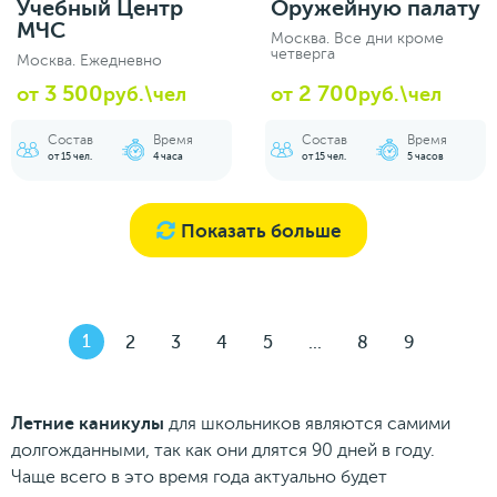
Учебный Центр
Оружейную палату
МЧС
Москва. Все дни кроме
четверга
Москва. Ежедневно
3 500
2 700
от
руб.\чел
от
руб.\чел
Состав
Время
Состав
Время
от 15 чел.
4 часа
от 15 чел.
5 часов
Показать больше
1
2
3
4
5
...
8
9
Летние каникулы
для школьников являются самими
долгожданными, так как они длятся 90 дней в году.
Чаще всего в это время года актуально будет