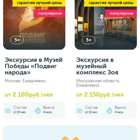
гарантия лучшей цены
гарантия лучшей цены
популярное
популярное
5+
5+
Экскурсия в Музей
Экскурсия в
Победы «Подвиг
музейный
народа»
комплекс Зоя
Москва. Ежедневно
Московская область.
Ежедневно
2 100
2 150
от
руб.\чел
от
руб.\чел
Состав
Время
Состав
Время
от 15 чел.
4 часа
от 15 чел.
4 часа