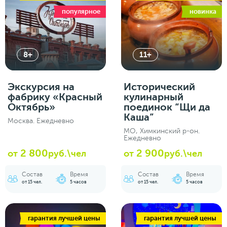
популярное
новинка
8+
11+
Экскурсия на
Исторический
фабрику «Красный
кулинарный
Октябрь»
поединок “Щи да
Каша”
Москва. Ежедневно
МО, Химкинский р-он.
Ежедневно
2 800
2 900
от
руб.\чел
от
руб.\чел
Состав
Время
Состав
Время
от 15 чел.
5 часов
от 15 чел.
5 часов
гарантия лучшей цены
гарантия лучшей цены