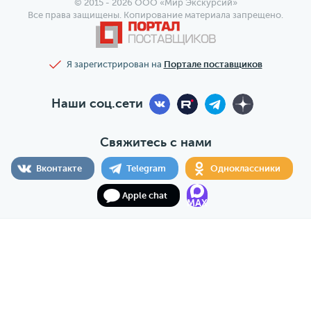
© 2015 - 2026 ООО «Мир Экскурсий»
Все права защищены. Копирование материала запрещено.
Я зарегистрирован на
Портале поставщиков
Наши соц.сети
Свяжитесь с нами
Вконтакте
Telegram
Одноклассники
Apple chat
MAX
ООО «Мир Экскурсий», ОГРН 1197746095524, ИНН
7706467093, КПП 770601001, РТО 025102, г. Москва, ул.
Щепкина, 29
Разработка - reflexit.ru
Карта сайта