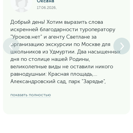
Оксана
17.06.2026,
Добрый день! Хотим выразить слова
искренней благодарности туроператору
"Уроков.нет" и агенту Светлане за
организацию экскурсии по Москве для
школьников из Удмуртии. Два насыщенных
дня по столице нашей Родины,
великолепные виды не оставили никого
равнодушныи: Красная площадь,
Александровский сад, парк "Зарядье",
Воробьевы горы, стадион "Лужники", ВДНХ,
показать полностью
Москва-сити. Программа разработана с
учетом интересов подростков: технопарк
"Сколково", "Музей Победы", "Полет над
Москвой" в медиацентре "Зарядье".
Особые слова благодарности водителю