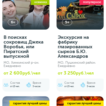
новинка
популярное
6+
5+
В поисках
Экскурсия на
сокровищ Джека
фабрику
Воробья, или
глазированных
Пиратский
сырков Б.Ю.
выпускной
Александров
МО, Химкинский р-он.
МО, Пушкинский район.
Ежедневно
Ежедневно
2 600
3 250
от
руб.\чел
от
руб.\чел
Состав
Время
Состав
Время
от 15 чел.
5 часов
от 25 чел.
5 часов
гарантия лучшей цены
гарантия лучшей цены