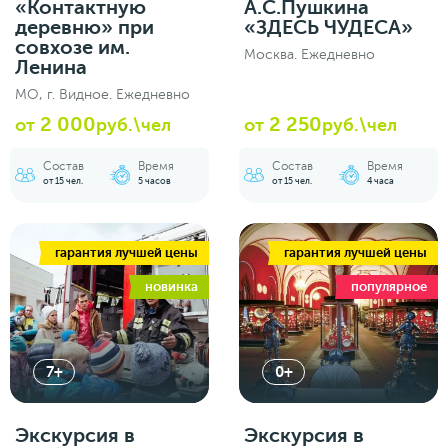
«Контактную
А.С.Пушкина
деревню» при
«ЗДЕСЬ ЧУДЕСА»
совхозе им.
Москва. Ежедневно
Ленина
МО, г. Видное. Ежедневно
2 000
2 250
от
руб.\чел
от
руб.\чел
Состав
Время
Состав
Время
от 15 чел.
5 часов
от 15 чел.
4 часа
гарантия лучшей цены
гарантия лучшей цены
новинка
популярное
7+
0+
Экскурсия в
Экскурсия в