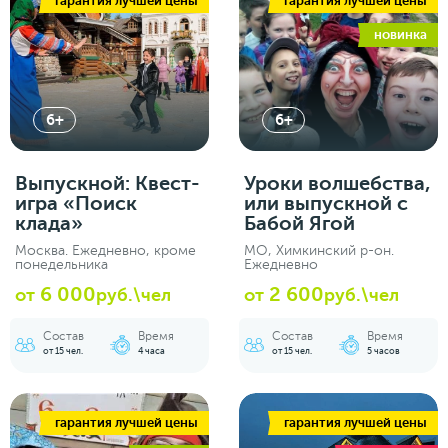
гарантия лучшей цены
гарантия лучшей цены
новинка
6+
6+
Выпускной: Квест-
Уроки волшебства,
игра «Поиск
или выпускной с
клада»
Бабой Ягой
Москва. Ежедневно, кроме
МО, Химкинский р-он.
понедельника
Ежедневно
6 000
2 600
от
руб.\чел
от
руб.\чел
Состав
Время
Состав
Время
от 15 чел.
4 часа
от 15 чел.
5 часов
гарантия лучшей цены
гарантия лучшей цены