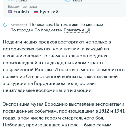
от 15 чел.
8 часов
Возможные языки
English
Русский
По классам
По тематике
По месяцам
Категория
По городам
По предметам
Показать ещё
Подвиги наших предков восторгают не только в
исторических фактах, но и поэзии, и каждый из
школьников знает о знаменательном поединке,
произошедшей в ста двадцати километрах от
современной Москвы. И посетить место знаменитого
сражения Отечественной войны на захватывающей
экскурсии на Бородинском поле, оставит
неизгладимые воспоминания и эмоции.
Экспозиция музея Бородино выставлена экспонатами
посвященные событиям, произошедшим в 1812 и 1941
годах, в том числе героям смертельного боя.
Побоище, произошедшее на поле – было самым