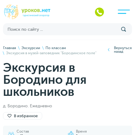
Главная
Экскурсии
По классам
Вернуться
назад
Экскурсия в музей-заповедник "Бородинское поле"
Экскурсия в
Бородино для
школьников
д. Бородино. Ежедневно
В избранное
Состав
Время