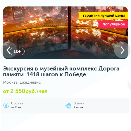
гарантия лучшей цены
популярное
5+
Экскурсия в Музей Победы «Подвиг
народа»
Москва. Ежедневно
2 100
от
руб.\чел
Состав
Время
от 15 чел.
4 часа