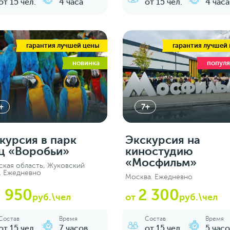
от 15 чел.
4 часа
от 15 чел.
4 часа
гарантия лучшей цены
гарантия лучшей
новинка
попул
+
7+
курсия в парк
Экскурсия на
ц «Воробьи»
киностудию
«Мосфильм»
ская область, Жуковский
. Ежедневно
Москва. Ежедневно
 950
2 300
руб.\чел
от
руб.\чел
Состав
Время
Состав
Время
от 15 чел.
7 часов
от 15 чел.
5 часо