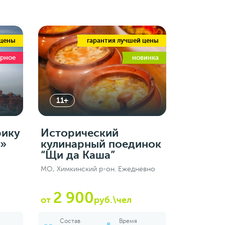
 цены
гарантия лучшей цены
ярное
новинка
11+
рику
Исторический
ь»
кулинарный поединок
“Щи да Каша”
МО, Химкинский р-он. Ежедневно
2 900
от
руб.\чел
Состав
Время