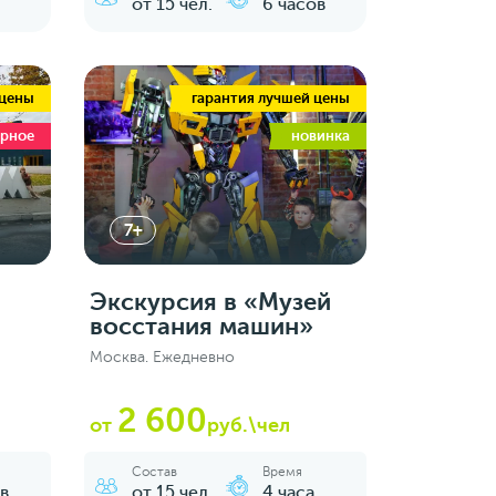
от 15 чел.
6 часов
 цены
гарантия лучшей цены
ярное
новинка
7+
Экскурсия в «Музей
восстания машин»
Москва. Ежедневно
2 600
от
руб.\чел
Состав
Время
в
от 15 чел.
4 часа