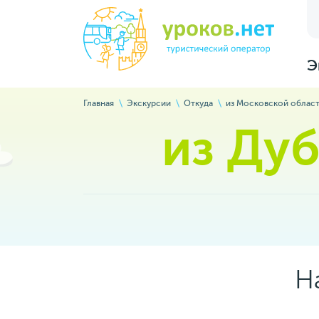
Э
Главная
Экскурсии
Откуда
из Московской облас
из Ду
Н