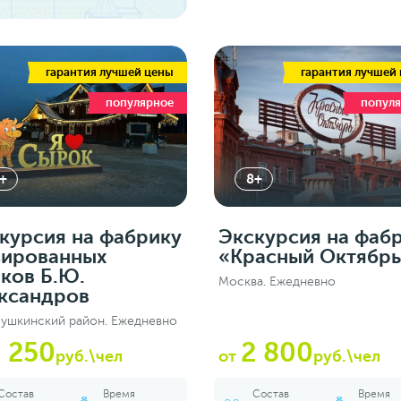
гарантия лучшей цены
гарантия лучшей
популярное
попул
+
8+
курсия на фабрику
Экскурсия на фаб
зированных
«Красный Октябр
ков Б.Ю.
Москва. Ежедневно
ксандров
ушкинский район. Ежедневно
 250
2 800
руб.\чел
от
руб.\чел
Состав
Время
Состав
Время