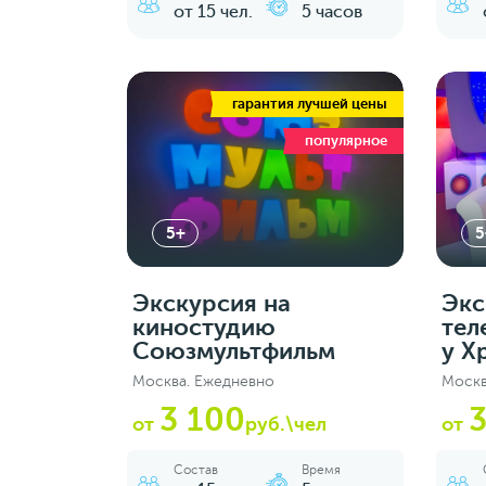
от 15 чел.
5 часов
гарантия лучшей цены
популярное
5+
5
Экскурсия на
Экс
киностудию
тел
Союзмультфильм
у Х
Москва. Ежедневно
Москв
3 100
от
руб.\чел
от
Состав
Время