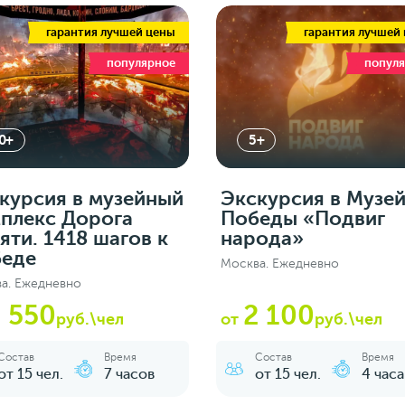
гарантия лучшей цены
гарантия лучшей
популярное
попул
0+
5+
курсия в музейный
Экскурсия в Музе
плекс Дорога
Победы «Подвиг
яти. 1418 шагов к
народа»
еде
Москва. Ежедневно
а. Ежедневно
 550
2 100
руб.\чел
от
руб.\чел
Состав
Время
Состав
Время
от 15 чел.
7 часов
от 15 чел.
4 часа