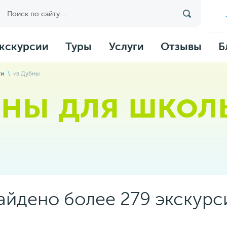
кскурсии
Туры
Услуги
Отзывы
Б
ти
из Дубны
бны для школ
айдено более 279 экскурс