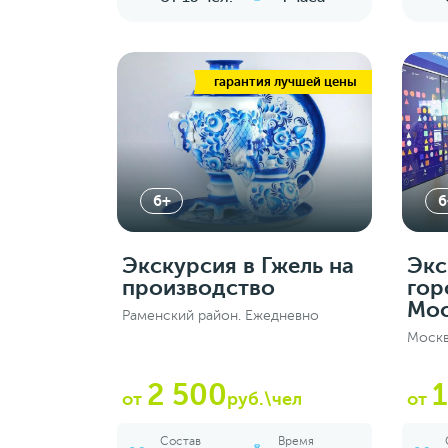
гарантия лучшей цены
6+
6
Экскурсия в Гжель на
Экс
производство
гор
Мо
Раменский район. Ежедневно
Москв
2 500
1
от
руб.\чел
от
Состав
Время