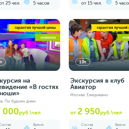
от 25 чел.
5 часов
от 15 чел.
5 часо
гарантия лучшей цены
гарантия лучшей
новинка
но
+
10+
курсия на
Экскурсия в клуб
евидение «В гостях
Авиатор
рюши»
Москва. Ежедневно
а. По будним дням
3 000
2 950
руб.\чел
от
руб.\чел
Состав
Время
Состав
Время