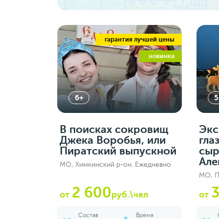
гарантия лучшей цены
новинка
6+
5
В поисках сокровищ
Экс
Джека Воробья, или
гла
Пиратский выпускной
сыр
Але
МО, Химкинский р-он. Ежедневно
МО, П
2 600
3
от
руб.\чел
от
Состав
Время