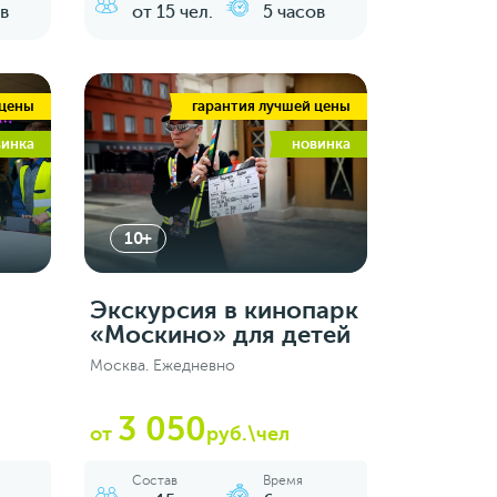
в
от 15 чел.
5 часов
 цены
гарантия лучшей цены
винка
новинка
10+
Экскурсия в кинопарк
«Москино» для детей
Москва. Ежедневно
3 050
от
руб.\чел
Состав
Время