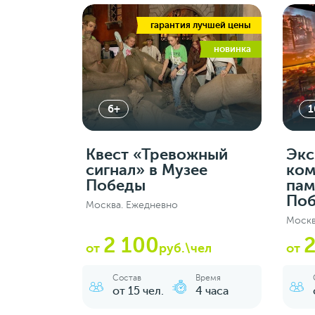
гарантия лучшей цены
новинка
6+
1
Квест «Тревожный
Экс
сигнал» в Музее
ком
Победы
пам
Поб
Москва. Ежедневно
Москв
2 100
2
от
руб.\чел
от
Состав
Время
от 15 чел.
4 часа