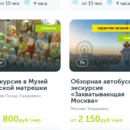
от 15 чел.
4 часа
от 15 чел.
4 часа
новинка
гарантия лучшей
но
+
7+
курсия в Музей
Обзорная автобус
ской матрешки
экскурсия
«Захватывающая
ев Посад. Ежедневно
Москва»
Москва. Ежедневно
2 800
2 150
руб.\чел
от
руб.\чел