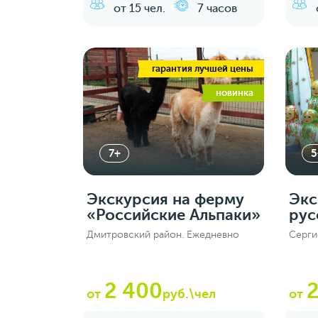
от 15 чел.
7 часов
гарантия лучшей цены
новинка
7+
5
Экскурсия на ферму
Экс
«Российские Альпаки»
рус
Дмитровский район. Ежедневно
Серги
2 400
от
руб.\чел
от