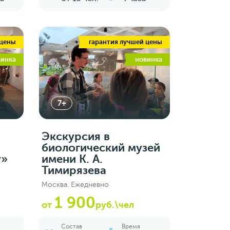
 цены
гарантия лучшей цены
винка
новинка
7+
Экскурсия в
биологический музей
у»
имени К. А.
Тимирязева
Москва. Ежедневно
1 900
от
руб.\чел
Состав
Время