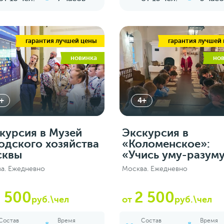
гарантия лучшей цены
гарантия лучшей
новинка
но
+
4+
курсия в Музей
Экскурсия в
одского хозяйства
«Коломенское»:
сквы
«Учись уму-разум
а. Ежедневно
Москва. Ежедневно
 500
2 500
руб.\чел
от
руб.\чел
Состав
Время
Состав
Время