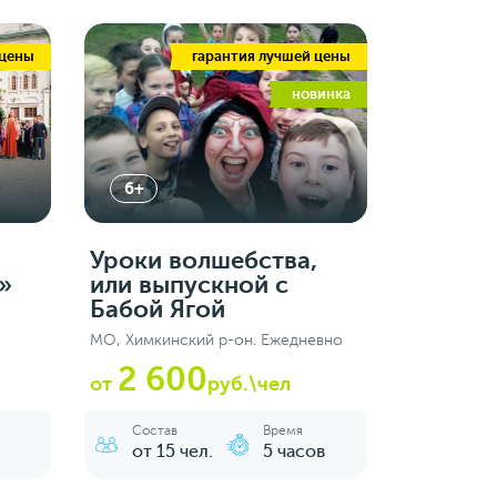
 цены
гарантия лучшей цены
новинка
6+
Уроки волшебства,
»
или выпускной с
Бабой Ягой
МО, Химкинский р-он. Ежедневно
2 600
от
руб.\чел
Состав
Время
от 15 чел.
5 часов