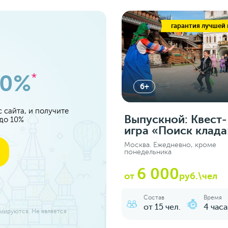
гарантия лучшей
10%
*
6+
 сайта, и получите
Выпускной: Квест-
 до 10%
игра «Поиск клада
Москва. Ежедневно, кроме
понедельника
6 000
от
руб.\чел
Состав
Время
от 15 чел.
4 часа
ммируются. Не является