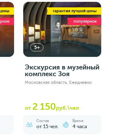
 цены
гарантия лучшей цены
ярное
популярное
5+
й
Экскурсия в музейный
комплекс Зоя
Московская область. Ежедневно
2 150
от
руб.\чел
Состав
Время
от 15 чел.
4 часа