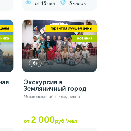
от 15 чел.
5 часов
 цены
гарантия лучшей цены
винка
новинка
6+
ная
Экскурсия в
Земляничный город
Московская обл.. Ежедневно
2 000
от
руб.\чел