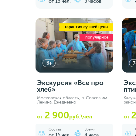
от 15 чел.
5 часов
гарантия лучшей цены
популярное
6+
7
Экскурсия «‎Все про
Экс
хлеб»
пти
Московская область, п. Совхоз им.
Калуж
Ленина. Ежедневно
район
2 900
2
от
руб.\чел
от
Состав
Время
от 15 чел.
4 часа