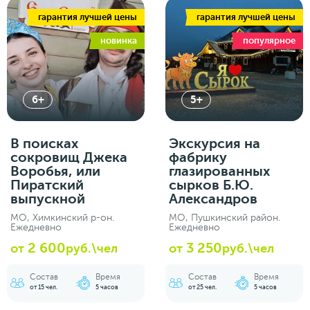
гарантия лучшей цены
гарантия лучшей цены
новинка
популярное
6+
5+
В поисках
Экскурсия на
сокровищ Джека
фабрику
Воробья, или
глазированных
Пиратский
сырков Б.Ю.
выпускной
Александров
МО, Химкинский р-он.
МО, Пушкинский район.
Ежедневно
Ежедневно
2 600
3 250
от
руб.\чел
от
руб.\чел
Состав
Время
Состав
Время
от 15 чел.
5 часов
от 25 чел.
5 часов