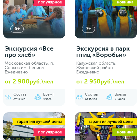
популярное
новинка
6+
7+
Экскурсия «‎Все
Экскурсия в парк
про хлеб»
птиц «Воробьи»
Московская область, п.
Калужская область,
Совхоз им. Ленина.
Жуковский район.
Ежедневно
Ежедневно
2 900
2 950
от
руб.\чел
от
руб.\чел
Состав
Время
Состав
Время
от 15 чел.
4 часа
от 15 чел.
7 часов
гарантия лучшей цены
гарантия лучшей цены
популярное
новинка