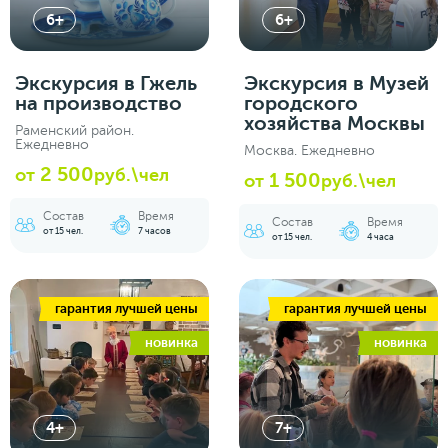
6+
6+
Экскурсия в Гжель
Экскурсия в Музей
на производство
городского
хозяйства Москвы
Раменский район.
Ежедневно
Москва. Ежедневно
2 500
от
руб.\чел
1 500
от
руб.\чел
Состав
Время
Состав
Время
от 15 чел.
7 часов
от 15 чел.
4 часа
гарантия лучшей цены
гарантия лучшей цены
новинка
новинка
4+
7+