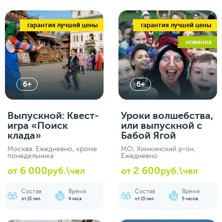
гарантия лучшей цены
гарантия лучшей цены
новинка
6+
6+
Выпускной: Квест-
Уроки волшебства,
игра «Поиск
или выпускной с
клада»
Бабой Ягой
Москва. Ежедневно, кроме
МО, Химкинский р-он.
понедельника
Ежедневно
6 000
2 600
от
руб.\чел
от
руб.\чел
Состав
Время
Состав
Время
от 15 чел.
4 часа
от 15 чел.
5 часов