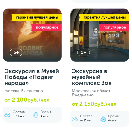
гарантия лучшей цены
гарантия лучшей цены
популярное
популярное
5+
5+
Экскурсия в Музей
Экскурсия в
Победы «Подвиг
музейный
народа»
комплекс Зоя
Москва. Ежедневно
Московская область.
Ежедневно
2 100
от
руб.\чел
2 150
от
руб.\чел
Состав
Время
Состав
Время
от 15 чел.
4 часа
от 15 чел.
4 часа