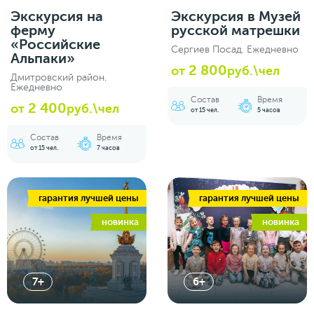
Экскурсия на
Экскурсия в Музей
ферму
русской матрешки
«Российские
Сергиев Посад. Ежедневно
Альпаки»
2 800
от
руб.\чел
Дмитровский район.
Ежедневно
Состав
Время
2 400
от
руб.\чел
от 15 чел.
5 часов
Состав
Время
от 15 чел.
7 часов
гарантия лучшей цены
гарантия лучшей цены
новинка
новинка
7+
6+