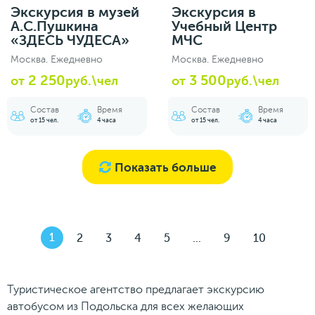
Экскурсия в музей
Экскурсия в
А.С.Пушкина
Учебный Центр
«ЗДЕСЬ ЧУДЕСА»
МЧС
Москва. Ежедневно
Москва. Ежедневно
2 250
3 500
от
руб.\чел
от
руб.\чел
Состав
Время
Состав
Время
от 15 чел.
4 часа
от 15 чел.
4 часа
Показать больше
1
2
3
4
5
...
9
10
Туристическое агентство предлагает экскурсию
автобусом из Подольска для всех желающих