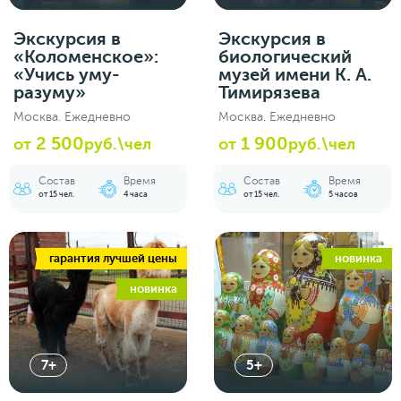
Экскурсия в
Экскурсия в
«Коломенское»:
биологический
«Учись уму-
музей имени К. А.
разуму»
Тимирязева
Москва. Ежедневно
Москва. Ежедневно
2 500
1 900
от
руб.\чел
от
руб.\чел
Состав
Время
Состав
Время
от 15 чел.
4 часа
от 15 чел.
5 часов
гарантия лучшей цены
новинка
новинка
7+
5+