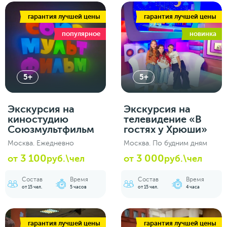
гарантия лучшей цены
гарантия лучшей цены
популярное
новинка
5+
5+
Экскурсия на
Экскурсия на
киностудию
телевидение «В
Союзмультфильм
гостях у Хрюши»
Москва. Ежедневно
Москва. По будним дням
3 100
3 000
от
руб.\чел
от
руб.\чел
Состав
Время
Состав
Время
от 15 чел.
5 часов
от 15 чел.
4 часа
гарантия лучшей цены
гарантия лучшей цены