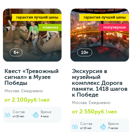
гарантия лучшей цены
гарантия лучшей цены
новинка
популярное
6+
10+
Квест «Тревожный
Экскурсия в
сигнал» в Музее
музейный
Победы
комплекс Дорога
памяти. 1418 шагов
Москва. Ежедневно
к Победе
2 100
от
руб.\чел
Москва. Ежедневно
2 550
от
руб.\чел
Состав
Время
от 15 чел.
4 часа
Состав
Время
от 15 чел.
7 часов