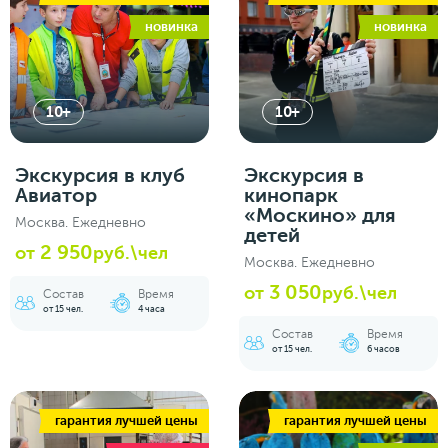
новинка
новинка
10+
10+
Экскурсия в клуб
Экскурсия в
Авиатор
кинопарк
«Москино» для
Москва. Ежедневно
детей
2 950
от
руб.\чел
Москва. Ежедневно
3 050
от
руб.\чел
Состав
Время
от 15 чел.
4 часа
Состав
Время
от 15 чел.
6 часов
гарантия лучшей цены
гарантия лучшей цены