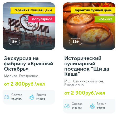
гарантия лучшей цены
гарантия лучшей цены
популярное
новинка
8+
11+
Экскурсия на
Исторический
фабрику «Красный
кулинарный
Октябрь»
поединок “Щи да
Каша”
Москва. Ежедневно
МО, Химкинский р-он.
2 800
от
руб.\чел
Ежедневно
2 900
от
руб.\чел
Состав
Время
от 15 чел.
5 часов
Состав
Время
от 15 чел.
5 часов