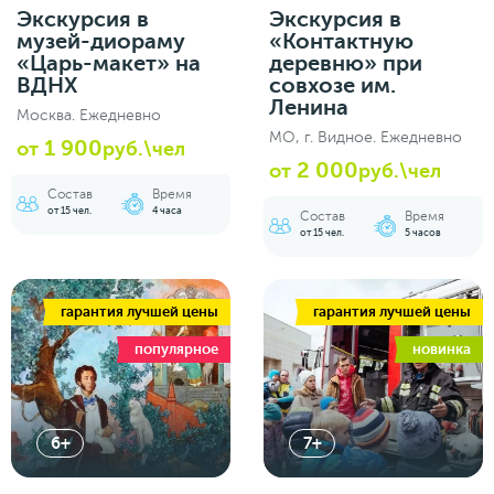
Экскурсия в
Экскурсия в
музей-диораму
«Контактную
«Царь-макет» на
деревню» при
ВДНХ
совхозе им.
Ленина
Москва. Ежедневно
МО, г. Видное. Ежедневно
1 900
от
руб.\чел
2 000
от
руб.\чел
Состав
Время
от 15 чел.
4 часа
Состав
Время
от 15 чел.
5 часов
гарантия лучшей цены
гарантия лучшей цены
популярное
новинка
6+
7+