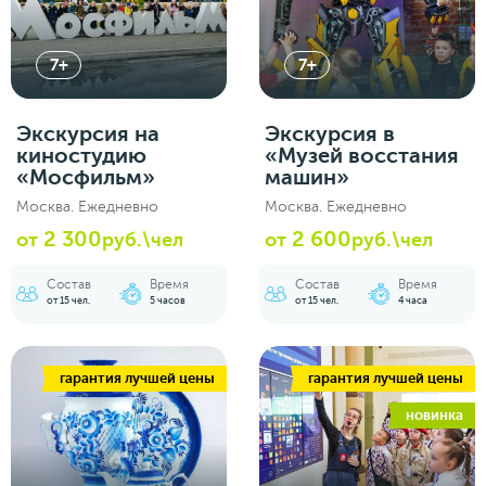
7+
7+
Экскурсия на
Экскурсия в
киностудию
«Музей восстания
«Мосфильм»
машин»
Москва. Ежедневно
Москва. Ежедневно
2 300
2 600
от
руб.\чел
от
руб.\чел
Состав
Время
Состав
Время
от 15 чел.
5 часов
от 15 чел.
4 часа
гарантия лучшей цены
гарантия лучшей цены
новинка