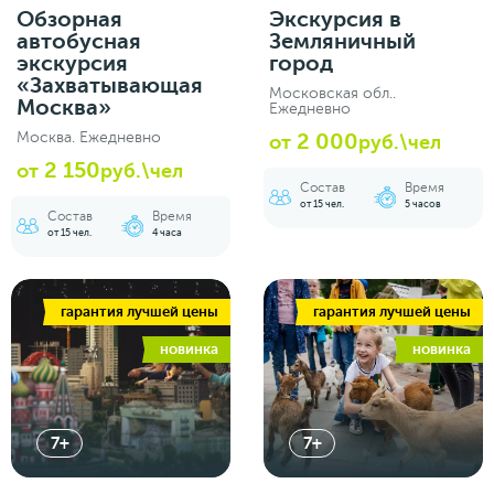
Обзорная
Экскурсия в
автобусная
Земляничный
экскурсия
город
«Захватывающая
Московская обл..
Москва»
Ежедневно
Москва. Ежедневно
2 000
от
руб.\чел
2 150
от
руб.\чел
Состав
Время
от 15 чел.
5 часов
Состав
Время
от 15 чел.
4 часа
гарантия лучшей цены
гарантия лучшей цены
новинка
новинка
7+
7+