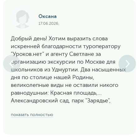
Оксана
17.06.2026,
Добрый день! Хотим выразить слова
искренней благодарности туроператору
"Уроков.нет" и агенту Светлане за
организацию экскурсии по Москве для
школьников из Удмуртии. Два насыщенных
дня по столице нашей Родины,
великолепные виды не оставили никого
равнодушныи: Красная площадь,
Александровский сад, парк "Зарядье",
Воробьевы горы, стадион "Лужники", ВДНХ,
показать полностью
Москва-сити. Программа разработана с
учетом интересов подростков: технопарк
"Сколково", "Музей Победы", "Полет над