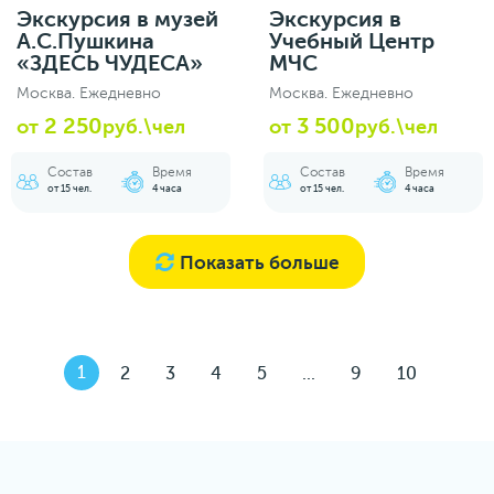
Экскурсия в музей
Экскурсия в
А.С.Пушкина
Учебный Центр
«ЗДЕСЬ ЧУДЕСА»
МЧС
Москва. Ежедневно
Москва. Ежедневно
2 250
3 500
от
руб.\чел
от
руб.\чел
Состав
Время
Состав
Время
от 15 чел.
4 часа
от 15 чел.
4 часа
Показать больше
1
2
3
4
5
...
9
10