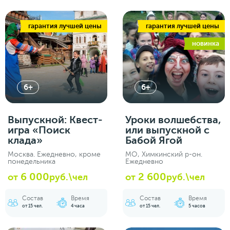
гарантия лучшей цены
гарантия лучшей цены
новинка
6+
6+
Выпускной: Квест-
Уроки волшебства,
игра «Поиск
или выпускной с
клада»
Бабой Ягой
Москва. Ежедневно, кроме
МО, Химкинский р-он.
понедельника
Ежедневно
6 000
2 600
от
руб.\чел
от
руб.\чел
Состав
Время
Состав
Время
от 15 чел.
4 часа
от 15 чел.
5 часов