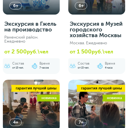
6+
6+
Экскурсия в Гжель
Экскурсия в Музей
на производство
городского
хозяйства Москвы
Раменский район.
Ежедневно
Москва. Ежедневно
2 500
1 500
от
руб.\чел
от
руб.\чел
Состав
Время
Состав
Время
от 15 чел.
7 часов
от 15 чел.
4 часа
гарантия лучшей цены
гарантия лучшей цены
новинка
новинка
4+
7+