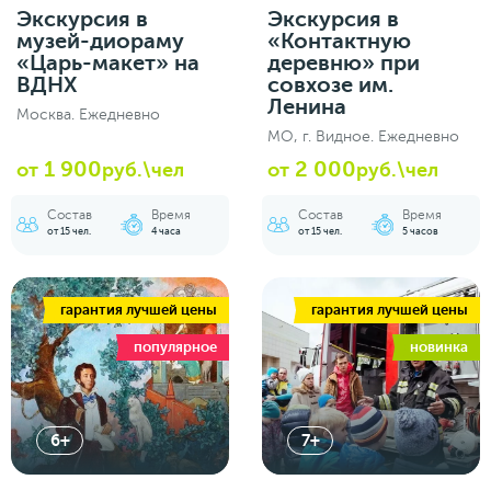
Экскурсия в
Экскурсия в
музей-диораму
«Контактную
«Царь-макет» на
деревню» при
ВДНХ
совхозе им.
Ленина
Москва. Ежедневно
МО, г. Видное. Ежедневно
1 900
2 000
от
руб.\чел
от
руб.\чел
Состав
Время
Состав
Время
от 15 чел.
4 часа
от 15 чел.
5 часов
гарантия лучшей цены
гарантия лучшей цены
популярное
новинка
6+
7+