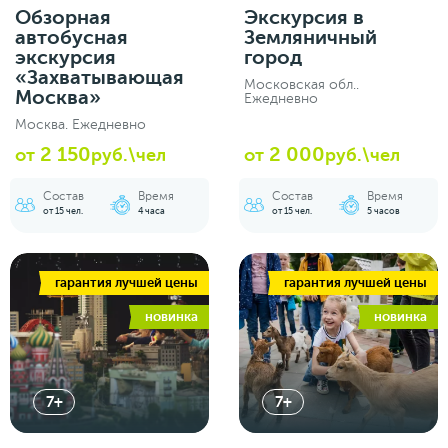
Обзорная
Экскурсия в
автобусная
Земляничный
экскурсия
город
«Захватывающая
Московская обл..
Москва»
Ежедневно
Москва. Ежедневно
2 150
2 000
от
руб.\чел
от
руб.\чел
Состав
Время
Состав
Время
от 15 чел.
4 часа
от 15 чел.
5 часов
гарантия лучшей цены
гарантия лучшей цены
новинка
новинка
7+
7+