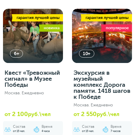
гарантия лучшей цены
гарантия лучшей цены
новинка
популярное
6+
10+
Квест «Тревожный
Экскурсия в
сигнал» в Музее
музейный
Победы
комплекс Дорога
памяти. 1418 шагов
Москва. Ежедневно
к Победе
Москва. Ежедневно
2 100
2 550
от
руб.\чел
от
руб.\чел
Состав
Время
Состав
Время
от 15 чел.
4 часа
от 15 чел.
7 часов