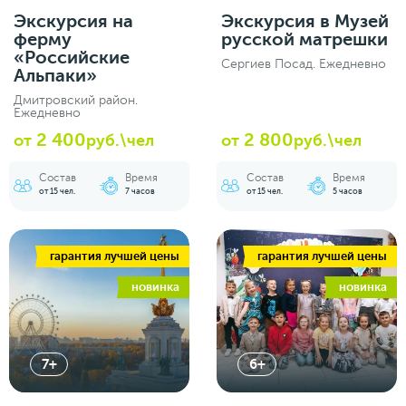
Экскурсия на
Экскурсия в Музей
ферму
русской матрешки
«Российские
Сергиев Посад. Ежедневно
Альпаки»
Дмитровский район.
Ежедневно
2 400
2 800
от
руб.\чел
от
руб.\чел
Состав
Время
Состав
Время
от 15 чел.
7 часов
от 15 чел.
5 часов
гарантия лучшей цены
гарантия лучшей цены
новинка
новинка
7+
6+