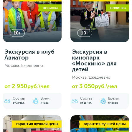
новинка
новинка
10+
10+
Экскурсия в клуб
Экскурсия в
Авиатор
кинопарк
«Москино» для
Москва. Ежедневно
детей
Москва. Ежедневно
2 950
3 050
от
руб.\чел
от
руб.\чел
Состав
Время
Состав
Время
от 15 чел.
4 часа
от 15 чел.
6 часов
гарантия лучшей цены
гарантия лучшей цены