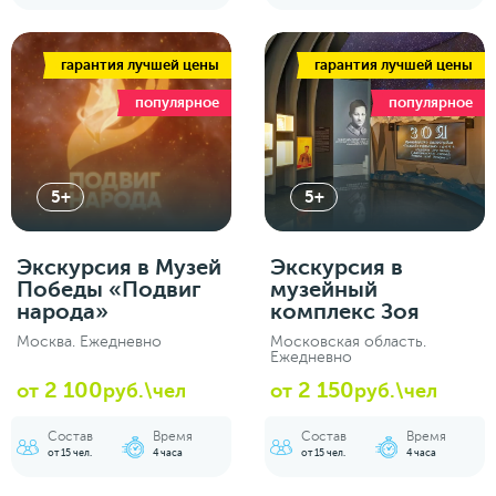
гарантия лучшей цены
гарантия лучшей цены
популярное
популярное
5+
5+
Экскурсия в Музей
Экскурсия в
Победы «Подвиг
музейный
народа»
комплекс Зоя
Москва. Ежедневно
Московская область.
Ежедневно
2 100
2 150
от
руб.\чел
от
руб.\чел
Состав
Время
Состав
Время
от 15 чел.
4 часа
от 15 чел.
4 часа