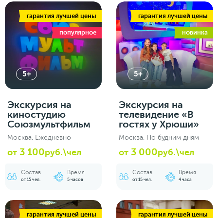
гарантия лучшей цены
гарантия лучшей цены
популярное
новинка
5+
5+
Экскурсия на
Экскурсия на
киностудию
телевидение «В
Союзмультфильм
гостях у Хрюши»
Москва. Ежедневно
Москва. По будним дням
3 100
3 000
от
руб.\чел
от
руб.\чел
Состав
Время
Состав
Время
от 15 чел.
5 часов
от 15 чел.
4 часа
гарантия лучшей цены
гарантия лучшей цены