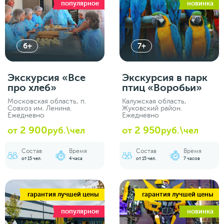
популярное
новинка
6+
7+
Экскурсия «‎Все
Экскурсия в парк
про хлеб»
птиц «Воробьи»
Московская область, п.
Калужская область,
Совхоз им. Ленина.
Жуковский район.
Ежедневно
Ежедневно
2 900
2 950
от
руб.\чел
от
руб.\чел
Состав
Время
Состав
Время
от 15 чел.
4 часа
от 15 чел.
7 часов
гарантия лучшей цены
гарантия лучшей цены
популярное
новинка