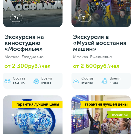
7+
7+
Экскурсия на
Экскурсия в
киностудию
«Музей восстания
«Мосфильм»
машин»
Москва. Ежедневно
Москва. Ежедневно
2 300
2 600
от
руб.\чел
от
руб.\чел
Состав
Время
Состав
Время
от 15 чел.
5 часов
от 15 чел.
4 часа
гарантия лучшей цены
гарантия лучшей цены
новинка