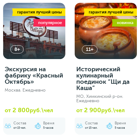
гарантия лучшей цены
гарантия лучшей цены
популярное
новинка
8+
11+
Экскурсия на
Исторический
фабрику «Красный
кулинарный
Октябрь»
поединок “Щи да
Каша”
Москва. Ежедневно
МО, Химкинский р-он.
Ежедневно
2 800
2 900
от
руб.\чел
от
руб.\чел
Состав
Время
Состав
Время
от 15 чел.
5 часов
от 15 чел.
5 часов