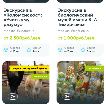
Экскурсия в
Экскурсия в
«Коломенское»:
биологический
«Учись уму-
музей имени К. А.
разуму»
Тимирязева
Москва. Ежедневно
Москва. Ежедневно
2 500
1 900
от
руб.\чел
от
руб.\чел
Состав
Время
Состав
Время
от 15 чел.
4 часа
от 15 чел.
5 часов
гарантия лучшей цены
новинка
новинка
7+
5+