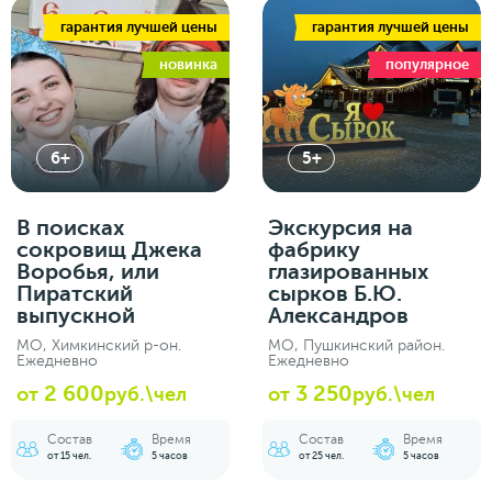
гарантия лучшей цены
гарантия лучшей цены
новинка
популярное
6+
5+
В поисках
Экскурсия на
сокровищ Джека
фабрику
Воробья, или
глазированных
Пиратский
сырков Б.Ю.
выпускной
Александров
МО, Химкинский р-он.
МО, Пушкинский район.
Ежедневно
Ежедневно
2 600
3 250
от
руб.\чел
от
руб.\чел
Состав
Время
Состав
Время
от 15 чел.
5 часов
от 25 чел.
5 часов