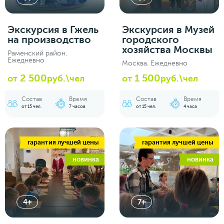
Экскурсия в Гжель
Экскурсия в Музей
на производство
городского
хозяйства Москвы
Раменский район.
Ежедневно
Москва. Ежедневно
2 500
1 500
от
руб.\чел
от
руб.\чел
Состав
Время
Состав
Время
от 15 чел.
7 часов
от 15 чел.
4 часа
гарантия лучшей цены
гарантия лучшей цены
новинка
новинка
4+
7+