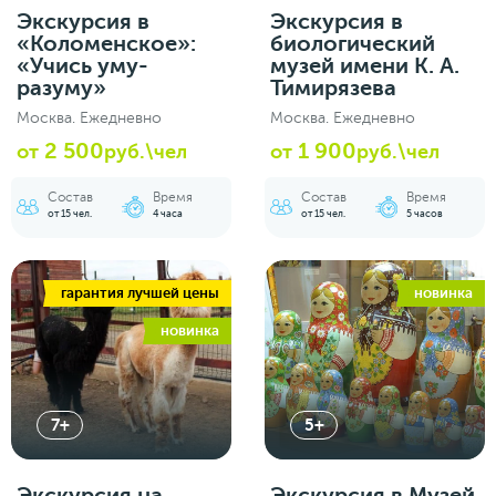
Экскурсия в
Экскурсия в
«Коломенское»:
биологический
«Учись уму-
музей имени К. А.
разуму»
Тимирязева
Москва. Ежедневно
Москва. Ежедневно
2 500
1 900
от
руб.\чел
от
руб.\чел
Состав
Время
Состав
Время
от 15 чел.
4 часа
от 15 чел.
5 часов
гарантия лучшей цены
новинка
новинка
7+
5+
Экскурсия на
Экскурсия в Музей