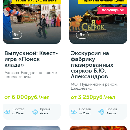
гарантия лучшей цены
гарантия лучшей цены
популярное
6+
5+
Выпускной: Квест-
Экскурсия на
игра «Поиск
фабрику
клада»
глазированных
сырков Б.Ю.
Москва. Ежедневно, кроме
Александров
понедельника
МО, Пушкинский район.
Ежедневно
6 000
3 250
от
руб.\чел
от
руб.\чел
Состав
Время
Состав
Время
от 15 чел.
4 часа
от 25 чел.
5 часов