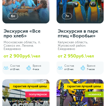
6+
7+
Экскурсия «‎Все
Экскурсия в парк
про хлеб»
птиц «Воробьи»
Московская область, п.
Калужская область,
Совхоз им. Ленина.
Жуковский район.
Ежедневно
Ежедневно
2 900
2 950
от
руб.\чел
от
руб.\чел
Состав
Время
Состав
Время
от 15 чел.
4 часа
от 15 чел.
7 часов
гарантия лучшей цены
гарантия лучшей цены
популярное
новинка