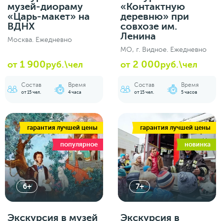
музей-диораму
«Контактную
«Царь-макет» на
деревню» при
ВДНХ
совхозе им.
Ленина
Москва. Ежедневно
МО, г. Видное. Ежедневно
1 900
2 000
от
руб.\чел
от
руб.\чел
Состав
Время
Состав
Время
от 15 чел.
4 часа
от 15 чел.
5 часов
гарантия лучшей цены
гарантия лучшей цены
популярное
новинка
6+
7+
Экскурсия в музей
Экскурсия в