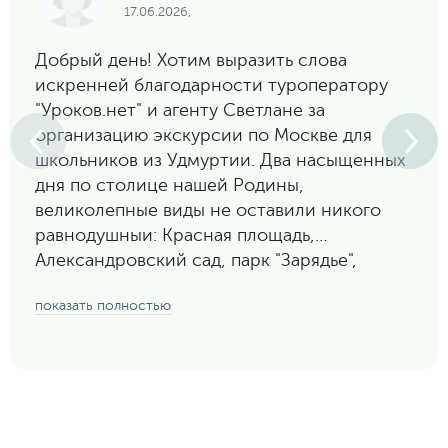
17.06.2026,
Добрый день! Хотим выразить слова
искренней благодарности туроператору
"Уроков.нет" и агенту Светлане за
организацию экскурсии по Москве для
школьников из Удмуртии. Два насыщенных
дня по столице нашей Родины,
великолепные виды не оставили никого
равнодушныи: Красная площадь,
Александровский сад, парк "Зарядье",
Воробьевы горы, стадион "Лужники", ВДНХ,
показать полностью
Москва-сити. Программа разработана с
учетом интересов подростков: технопарк
"Сколково", "Музей Победы", "Полет над
Москвой" в медиацентре "Зарядье".
Особые слова благодарности водителю
автобуса Роману за пунктуальность,