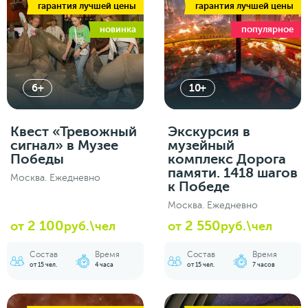
гарантия лучшей цены
гарантия лучшей цены
новинка
популярное
6+
10+
Квест «Тревожный
Экскурсия в
сигнал» в Музее
музейный
Победы
комплекс Дорога
памяти. 1418 шагов
Москва. Ежедневно
к Победе
Москва. Ежедневно
2 100
2 550
от
руб.\чел
от
руб.\чел
Состав
Время
Состав
Время
от 15 чел.
4 часа
от 15 чел.
7 часов