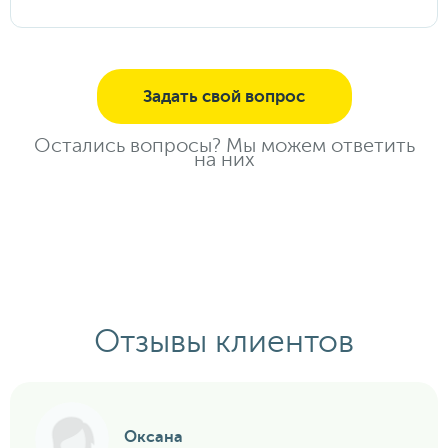
ведомствам.
Да, конечно. Именно для этого мы создали
личный кабинет, где Вы сможете оплатить
экскурсии и туры, создать заявку,
Задать свой вопрос
посмотреть совершенные поездки и
информацию по ним. По всем вопросам
просим общаться к нашим менеджерам.
Остались вопросы? Мы можем ответить
на них
Отзывы клиентов
Оксана