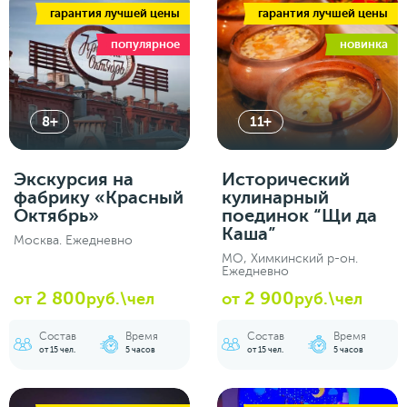
гарантия лучшей цены
гарантия лучшей цены
популярное
новинка
8+
11+
Экскурсия на
Исторический
фабрику «Красный
кулинарный
Октябрь»
поединок “Щи да
Каша”
Москва. Ежедневно
МО, Химкинский р-он.
Ежедневно
2 800
2 900
от
руб.\чел
от
руб.\чел
Состав
Время
Состав
Время
от 15 чел.
5 часов
от 15 чел.
5 часов