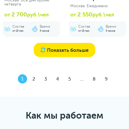
Москва. Все дни кроме
четверга
Москва. Ежедневно
2 700
2 550
от
руб.\чел
от
руб.\чел
Состав
Время
Состав
Время
от 15 чел.
5 часов
от 15 чел.
5 часов
Показать больше
1
2
3
4
5
...
8
9
Как мы работаем