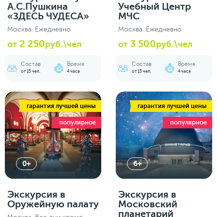
А.С.Пушкина
Учебный Центр
«ЗДЕСЬ ЧУДЕСА»
МЧС
Москва. Ежедневно
Москва. Ежедневно
2 250
3 500
от
руб.\чел
от
руб.\чел
Состав
Время
Состав
Время
от 15 чел.
4 часа
от 15 чел.
4 часа
гарантия лучшей цены
гарантия лучшей цены
популярное
популярное
0+
6+
Экскурсия в
Экскурсия в
Оружейную палату
Московский
планетарий