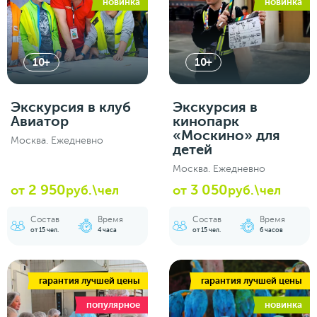
новинка
новинка
10+
10+
Экскурсия в клуб
Экскурсия в
Авиатор
кинопарк
«Москино» для
Москва. Ежедневно
детей
Москва. Ежедневно
2 950
3 050
от
руб.\чел
от
руб.\чел
Состав
Время
Состав
Время
от 15 чел.
4 часа
от 15 чел.
6 часов
гарантия лучшей цены
гарантия лучшей цены
популярное
новинка