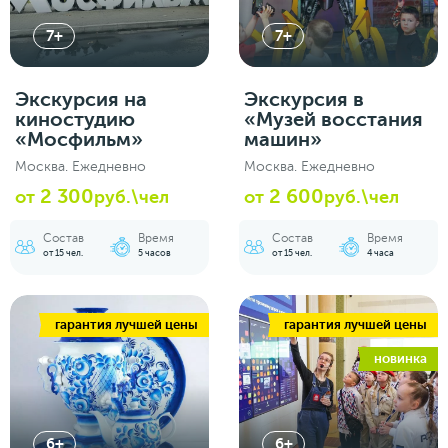
7+
7+
Экскурсия на
Экскурсия в
киностудию
«Музей восстания
«Мосфильм»
машин»
Москва. Ежедневно
Москва. Ежедневно
2 300
2 600
от
руб.\чел
от
руб.\чел
Состав
Время
Состав
Время
от 15 чел.
5 часов
от 15 чел.
4 часа
гарантия лучшей цены
гарантия лучшей цены
новинка
6+
6+