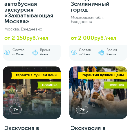
автобусная
Земляничный
экскурсия
город
«Захватывающая
Московская обл..
Москва»
Ежедневно
Москва. Ежедневно
2 150
2 000
от
руб.\чел
от
руб.\чел
Состав
Время
Состав
Время
от 15 чел.
4 часа
от 15 чел.
5 часов
гарантия лучшей цены
гарантия лучшей цены
новинка
новинка
7+
7+
Экскурсия в
Экскурсия в