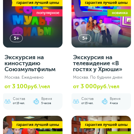
гарантия лучшей цены
гарантия лучшей цены
популярное
новинка
5+
5+
Экскурсия на
Экскурсия на
киностудию
телевидение «В
Союзмультфильм
гостях у Хрюши»
Москва. Ежедневно
Москва. По будним дням
3 100
3 000
от
руб.\чел
от
руб.\чел
Состав
Время
Состав
Время
от 15 чел.
5 часов
от 15 чел.
4 часа
гарантия лучшей цены
гарантия лучшей цены