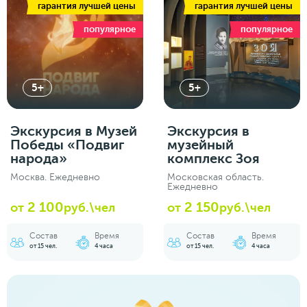
гарантия лучшей цены
гарантия лучшей цены
популярное
популярное
5+
5+
Экскурсия в Музей
Экскурсия в
Победы «Подвиг
музейный
народа»
комплекс Зоя
Москва. Ежедневно
Московская область.
Ежедневно
2 100
2 150
от
руб.\чел
от
руб.\чел
Состав
Время
Состав
Время
от 15 чел.
4 часа
от 15 чел.
4 часа