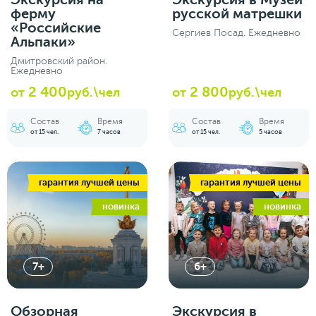
ферму
русской матрешки
«Российские
Сергиев Посад. Ежедневно
Альпаки»
Дмитровский район.
Ежедневно
2 400
2 800
от
руб.\чел
от
руб.\чел
Состав
Время
Состав
Время
от 15 чел.
7 часов
от 15 чел.
5 часов
гарантия лучшей цены
гарантия лучшей цены
новинка
новинка
7+
6+
Обзорная
Экскурсия в