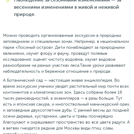
Наблюдение за сезонными изменениями — за
весенними изменениями в живой и неживой
природе.
Можно проводить организованные экскурсии в природных
заповедниках и специальных зонах. Например, в национальном
парке «Лосиный остров». Дети понаблюдают за природными
явлениями, изучат флору и фауну, проведут полевые
исследования: оценят чистоту водоëма, изучат видовое
разнообразие на разных участках леса.Такие уроки развивают
наблюдательность и бережное отношение к природе.
А Ботанический сад — настоящая живая энциклопедия. Во
время экскурсии ученики увидят растительный мир почти всех
континентов и климатических зон. Здесь собраны более 16
тысяч разновидностей, а экземпляров — в разы больше. Тут
есть и японская сакура, и многоствольный маньчжурский орех,
и заповедные двухсотлетние дубы. С ранней весны до поздней
осени деревья, кустарники, цветы и травы поочерëдно
благоухают и окрашивают пространство во все цвета радуги. А
в ветвях гнездятся редкие для Москвы виды птиц: совы,