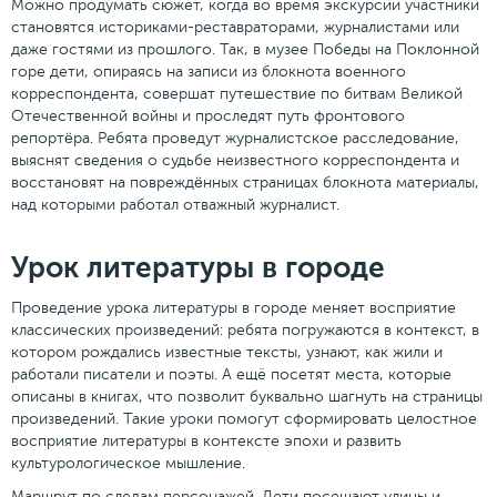
Можно продумать сюжет, когда во время экскурсии участники
становятся историками-реставраторами, журналистами или
даже гостями из прошлого. Так, в музее Победы на Поклонной
горе дети, опираясь на записи из блокнота военного
корреспондента, совершат путешествие по битвам Великой
Отечественной войны и проследят путь фронтового
репортëра. Ребята проведут журналистское расследование,
выяснят сведения о судьбе неизвестного корреспондента и
восстановят на повреждëнных страницах блокнота материалы,
над которыми работал отважный журналист.
Урок литературы в городе
Проведение урока литературы в городе меняет восприятие
классических произведений: ребята погружаются в контекст, в
котором рождались известные тексты, узнают, как жили и
работали писатели и поэты. А ещё посетят места, которые
описаны в книгах, что позволит буквально шагнуть на страницы
произведений. Такие уроки помогут сформировать целостное
восприятие литературы в контексте эпохи и развить
культурологическое мышление.
Маршрут по следам персонажей. Дети посещают улицы и