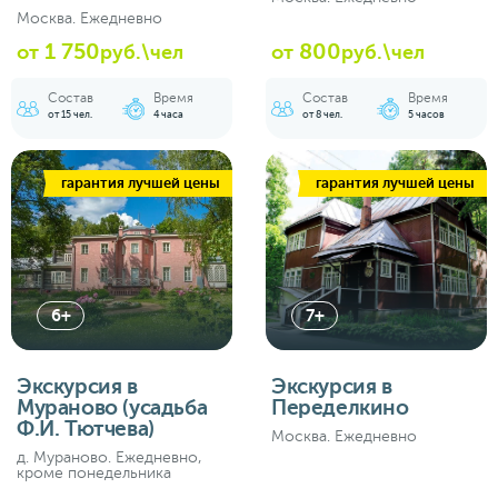
Москва. Ежедневно
1 750
800
от
руб.\чел
от
руб.\чел
Состав
Время
Состав
Время
от 15 чел.
4 часа
от 8 чел.
5 часов
гарантия лучшей цены
гарантия лучшей цены
6+
7+
Экскурсия в
Экскурсия в
Мураново (усадьба
Переделкино
Ф.И. Тютчева)
Москва. Ежедневно
д. Мураново. Ежедневно,
кроме понедельника