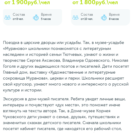
1 900
1 800
от
руб.\чел
от
руб.\чел
Состав
Время
Состав
Время
от 8 чел.
5 часов
от 10 чел.
8 часов
Поездка в царские дворцы или усадьбы. Так, в музее-усадьбе
«Мураново» школьники познакомятся с литературным
наследием и историей семьи Тютчевых, узнают о жизни и
творчестве Сергея Аксакова, Владимира Одоевского, Николая
Гоголя и других выдающихся поэтов и писателей. Дети посетят
Главный дом, выставку «Художественные и литературные
сокровища Муранова», церкви и парки. Школьники расширят
свой кругозор, узнают много нового и интересного о русской
культуре и истории.
Экскурсия в дом-музей писателя. Ребята увидят личные вещи,
интерьеры и почувствуют «дух места», это поможет иначе
взглянуть на тексты автора. Так, в Доме-музее Корнея
Чуковского дети узнают о семье, друзьях, путешествиях и
знаменитых сказках детского писателя. Сначала школьники
посетят кабинет писателя, где находятся его рабочий стол,