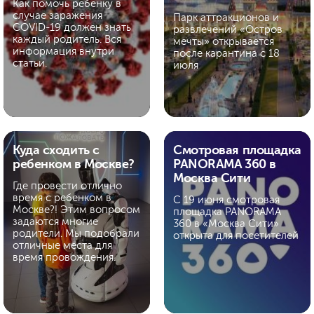
Как помочь ребенку в
случае заражения
Парк аттракционов и
COVID-19 должен знать
развлечений «Остров
каждый родитель. Вся
мечты» открывается
информация внутри
после карантина с 18
статьи.
июля
Куда сходить с
Смотровая площадка
ребенком в Москве?
PANORAMA 360 в
Москва Сити
Где провести отлично
время с ребенком в
С 19 июня смотровая
Москве?! Этим вопросом
площадка PANORAMA
задаются многие
360 в «Москва Сити»
родители. Мы подобрали
открыта для посетителей
отличные места для
время провождения.