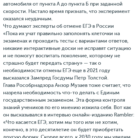
автомобиля от пункта А до пункта Б при заданной
скорости. Настало время признать, что эксперимент
оказался неудачным.
Что думают эксперты об отмене ЕГЭ в России
«Пока их учат правильно заполонять клеточки на
экзаменах и проходить тесты с вариантами ответов,
никакие интерактивные доски не исправят ситуацию
и не помогут воспитать поколение, которому не
страшно будет передать страну» — так о
необходимости отмены ЕГЭ еще в 2021 году
высказался Зампред Госдумы Петр Толстой.
Глава Рособрнадзора Анзор Музаев тоже считает, что
назрела необходимость что-то делать с Единым
государственным экзаменом. Эта форма контроля
знаний учеников по его мнению изжила себя. Вот как
он высказывался в интервью онлайн-изданию Rambler:
«Что касается ЕГЭ, хотим мы того или не хотим,
конечно, в это десятилетие он будет приобретать
другую форму. Скорее всего, к 2030 году мы увидим