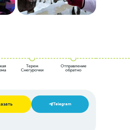
кая
Терем
Отправление
рма
Снегурочки
обратно
казать
Telegram