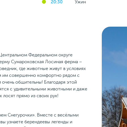
20:30
Ужин
 Центральном Федеральном округе
рму Сумароковская Лосиная ферма –
оведник, где животные живут в условиях
ом им совершенно комфортно рядом с
 очень общительны! Благодаря этой
ятся с удивительными животными и даже
 лосят прямо из своих рук!
рем Снегурочки». Вместе с весёлыми
вы узнаете берендеевы легенды и