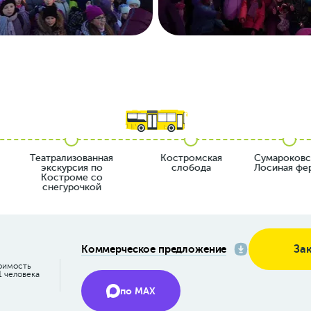
Театрализованная
Костромская
Сумароковс
экскурсия по
слобода
Лосиная фе
Костроме со
снегурочкой
Коммерческое предложение
За
оимость
1 человека
по MAX