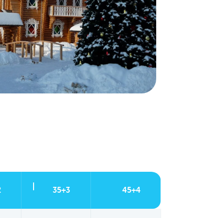
2
35+3
45+4