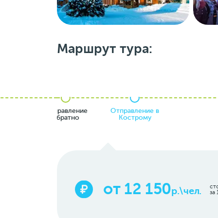
Маршрут тура:
ем
Отправление
Отправление в
очки
обратно
Кострому
от 12 150
ст
р.\чел.
за 