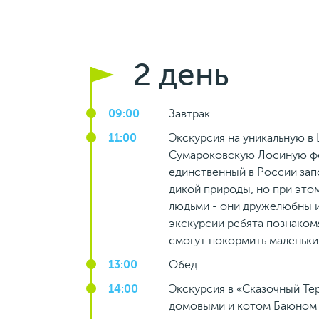
2 день
09:00
Завтрак
11:00
Экскурсия на уникальную в
Сумароковскую Лосиную фе
единственный в России зап
дикой природы, но при эт
людьми - они дружелюбны и
экскурсии ребята познаком
смогут покормить маленьких
13:00
Обед
14:00
Экскурсия в «Сказочный Те
домовыми и котом Баюном 