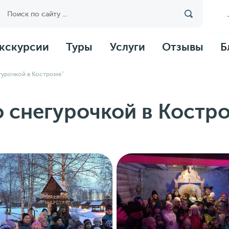
кскурсии
Туры
Услуги
Отзывы
Б
гурочкой в Костроме"
 снегурочкой в Костр