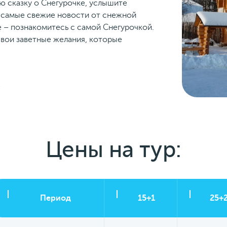
ю сказку о Снегурочке, услышите
самые свежие новости от снежной
 – познакомитесь с самой Снегурочкой.
свои заветные желания, которые
е
Цены на тур:
Период
15+1
25+