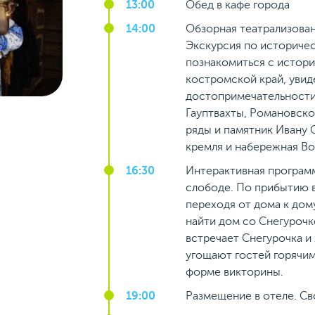
13:00
Обед в кафе города
14:00
Обзорная театрализован
Экскурсия по историчес
познакомиться с истори
костромской край, увид
достопримечательности.
Гауптвахты, Романовско
ряды и памятник Ивану 
кремля и набережная Во
16:30
Интерактивная програм
слободе. По прибытию в
переходя от дома к дом
найти дом со Снегурочк
встречает Снегурочка и
угощают гостей горячим
форме викторины.
19:00
Размещение в отеле. С