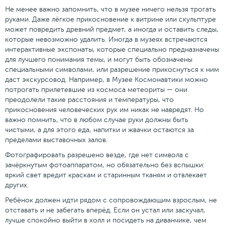
Не менее важно запомнить, что в музее ничего нельзя трогать
руками. Даже лёгкое прикосновение к витрине или скульптуре
может повредить древний предмет, а иногда и оставить следы,
которые невозможно удалить. Иногда в музеях встречаются
интерактивные экспонаты, которые специально предназначены
для лучшего понимания темы, и могут быть обозначены
специальными символами, или разрешение прикоснуться к ним
даст экскурсовод. Например, в Музее Космонавтики можно
потрогать прилетевшие из космоса метеориты — они
преодолели такие расстояния и температуры, что
прикосновения человеческих рук им никак не навредят. Но
важно помнить, что в любом случае руки должны быть
чистыми, а для этого еда, напитки и жвачки остаются за
пределами выставочных залов.
Фотографировать разрешено везде, где нет символа с
зачёркнутым фотоаппаратом, но обязательно без вспышки:
яркий свет вредит краскам и старинным тканям и отвлекает
других.
Ребёнок должен идти рядом с сопровождающим взрослым, не
отставать и не забегать вперёд. Если он устал или заскучал,
лучше спокойно выйти в холл и посидеть на диванчике, чем