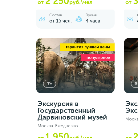
2 250
3
от
руб.\чел
от
Состав
Время
от 15 чел.
4 часа
гарантия лучшей цены
популярное
7+
5
Экскурсия в
Экс
Государственный
Экс
Дарвиновский музей
Москв
Москва. Ежедневно
1 950
2
от
руб.\чел
от