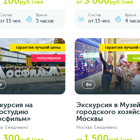
 100
3 000
руб.\чел
от
руб.\чел
Состав
Время
Состав
Время
от 15 чел.
5 часов
от 15 чел.
4 часа
гарантия лучшей цены
гарантия лучшей
популярное
но
+
6+
курсия на
Экскурсия в Музе
остудию
городского хозяйс
осфильм»
Москвы
а. Ежедневно
Москва. Ежедневно
 300
1 500
руб.\чел
от
руб.\чел