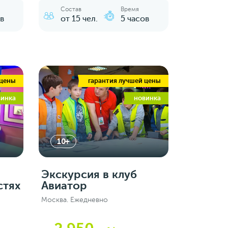
Состав
Время
в
от 15 чел.
5 часов
 цены
гарантия лучшей цены
винка
новинка
10+
Экскурсия в клуб
стях
Авиатор
Москва. Ежедневно