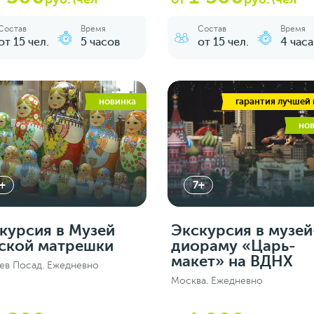
Состав
Время
Состав
Время
от 15 чел.
5 часов
от 15 чел.
4 часа
новинка
гарантия лучшей
но
+
7+
курсия в Музей
Экскурсия в музей
ской матрешки
диораму «Царь-
макет» на ВДНХ
ев Посад. Ежедневно
Москва. Ежедневно