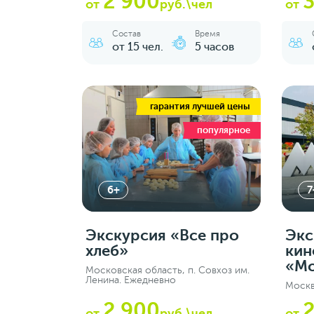
2 900
3
от
руб.\чел
от
Состав
Время
от 15 чел.
5 часов
гарантия лучшей цены
популярное
6+
7
Экскурсия «‎Все про
Экс
хлеб»
кин
«М
Московская область, п. Совхоз им.
Ленина. Ежедневно
Москв
2 900
2
от
руб.\чел
от