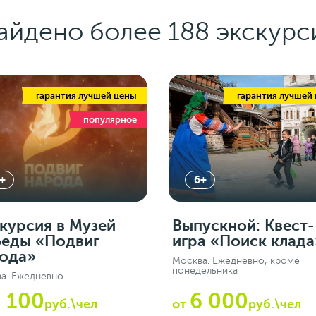
айдено более 188 экскурс
гарантия лучшей цены
гарантия лучшей
популярное
+
6+
курсия в Музей
Выпускной: Квест-
еды «Подвиг
игра «Поиск клада
ода»
Москва. Ежедневно, кроме
понедельника
а. Ежедневно
 100
6 000
руб.\чел
от
руб.\чел