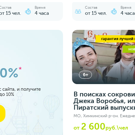
Состав
Время
Состав
Время
от 15 чел.
4 часа
от 15 чел.
4 часа
гарантия лучшей
но
10%
*
6+
 сайта, и получите
В поисках сокров
 до 10%
Джека Воробья, и
Пиратский выпуск
МО, Химкинский р-он. Ежедн
2 600
от
руб.\чел