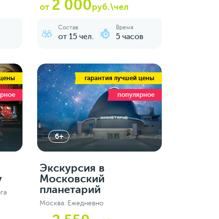
2 000
от
руб.\чел
Состав
Время
от 15 чел.
5 часов
 цены
гарантия лучшей цены
ярное
популярное
6+
Экскурсия в
у
Московский
планетарий
га
Москва. Ежедневно