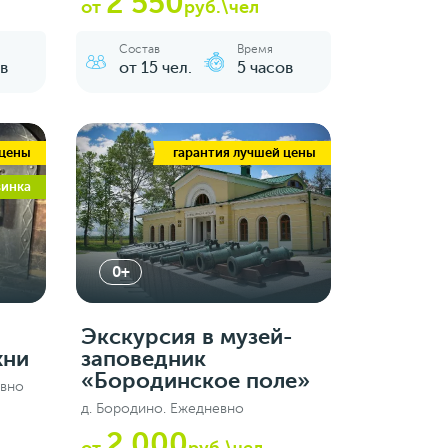
2 550
от
руб.\чел
Состав
Время
в
от 15 чел.
5 часов
 цены
гарантия лучшей цены
винка
0+
Экскурсия в музей-
хни
заповедник
«Бородинское поле»
евно
д. Бородино. Ежедневно
2 000
от
руб.\чел