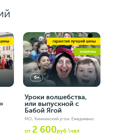
ий
 цены
гарантия лучшей цены
новинка
6+
Уроки волшебства,
»
или выпускной с
Бабой Ягой
МО, Химкинский р-он. Ежедневно
2 600
от
руб.\чел