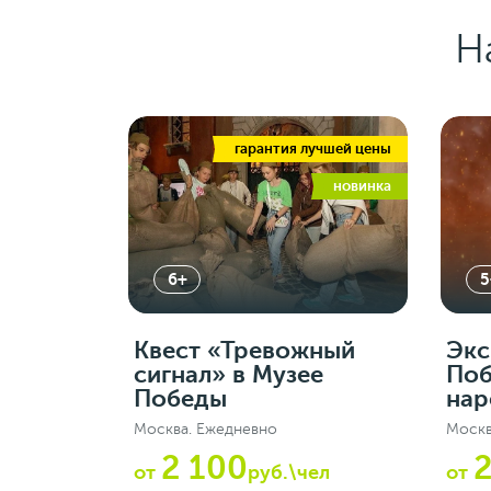
Н
гарантия лучшей цены
новинка
6+
5
Квест «Тревожный
Экс
сигнал» в Музее
Поб
Победы
нар
Москва. Ежедневно
Москв
2 100
2
от
руб.\чел
от