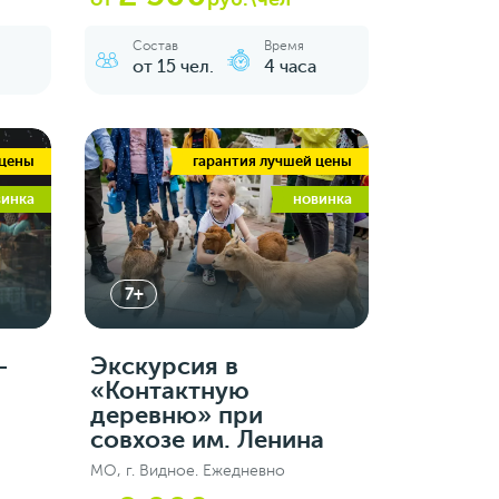
Состав
Время
от 15 чел.
4 часа
 цены
гарантия лучшей цены
винка
новинка
7+
-
Экскурсия в
«Контактную
деревню» при
совхозе им. Ленина
МО, г. Видное. Ежедневно