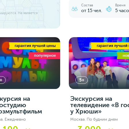
Состав
Время
от 15 чел.
5 часо
ммируются. Не является
гарантия лучшей цены
гарантия лучшей
популярное
но
+
5+
курсия на
Экскурсия на
остудию
телевидение «В го
змультфильм
у Хрюши»
а. Ежедневно
Москва. По будним дням