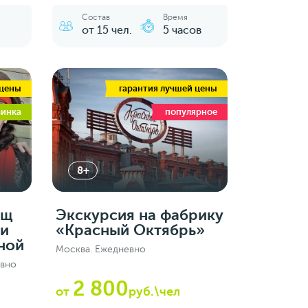
Состав
Время
от 15 чел.
5 часов
 цены
гарантия лучшей цены
винка
популярное
8+
ищ
Экскурсия на фабрику
ли
«Красный Октябрь»
ной
Москва. Ежедневно
евно
2 800
от
руб.\чел