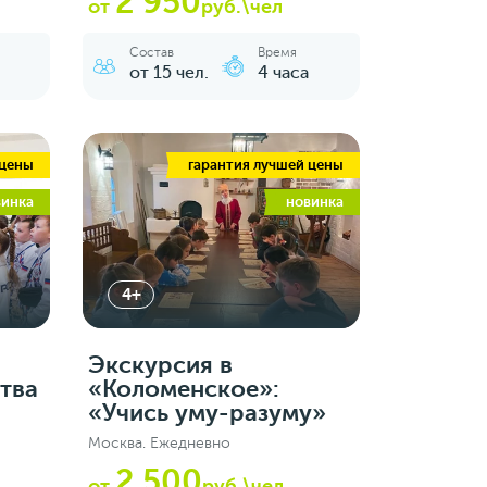
2 950
от
руб.\чел
Состав
Время
от 15 чел.
4 часа
 цены
гарантия лучшей цены
винка
новинка
4+
й
Экскурсия в
тва
«Коломенское»:
«Учись уму-разуму»
Москва. Ежедневно
2 500
от
руб.\чел