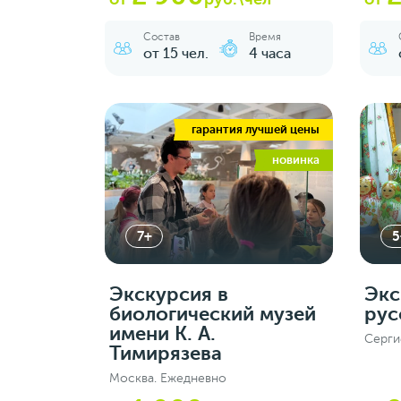
Состав
Время
от 15 чел.
4 часа
гарантия лучшей цены
новинка
7+
5
Экскурсия в
Экс
биологический музей
рус
имени К. А.
Серги
Тимирязева
Москва. Ежедневно