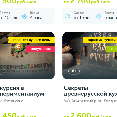
 500
2 700
руб.\чел
от
руб.\чел
Состав
Время
Состав
Время
от 15 чел.
4 часа
от 15 чел.
5 часо
гарантия лучшей цены
гарантия лучшей
популярное
но
+
6+
курсия в
Секреты
периментаниум
древнерусской ку
а. Ежедневно
МО, Химкинский р-он. Ежедн
 450
2 600
руб.\чел
от
руб.\чел