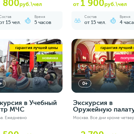
2 800
1 900
руб.\чел
от
руб.\чел
Состав
Время
Состав
Время
от 15 чел.
5 часов
от 15 чел.
4 часа
гарантия лучшей цены
гарантия лучшей
новинка
попул
+
0+
курсия в Учебный
Экскурсия в
тр МЧС
Оружейную палат
а. Ежедневно
Москва. Все дни кроме четвер