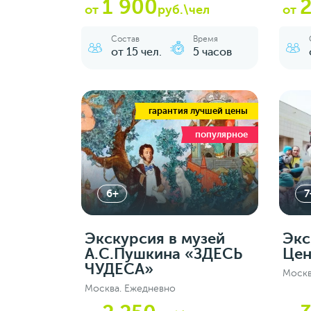
1 900
от
руб.\чел
от
Состав
Время
от 15 чел.
5 часов
гарантия лучшей цены
популярное
6+
7
Экскурсия в музей
Экс
А.С.Пушкина «ЗДЕСЬ
Цен
ЧУДЕСА»
Москв
Москва. Ежедневно