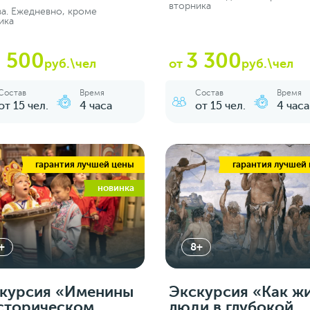
вторника
а. Ежедневно, кроме
ика
 500
3 300
руб.\чел
от
руб.\чел
Состав
Время
Состав
Время
от 15 чел.
4 часа
от 15 чел.
4 часа
гарантия лучшей цены
гарантия лучшей
новинка
+
8+
курсия «‎Именины
Экскурсия «‎Как ж
сторическом
люди в глубокой