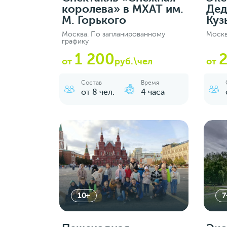
королева» в МХАТ им.
Дед
М. Горького
Куз
Москва. По запланированному
Москв
графику
1 200
от
руб.\чел
от
Состав
Время
от 8 чел.
4 часа
10+
7