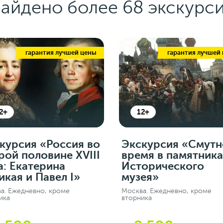
айдено более 68 экскурс
гарантия лучшей цены
гарантия лучшей
2+
12+
курсия «Россия во
Экскурсия «Смутн
рой половине XVIII
время в памятника
а: Екатерина
Исторического
икая и Павел I»
музея»
а. Ежедневно, кроме
Москва. Ежедневно, кроме
ика
вторника