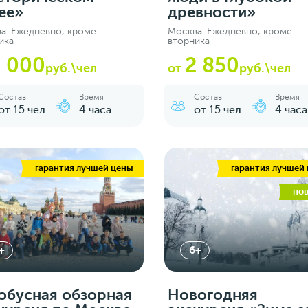
ее»
древности»
а. Ежедневно, кроме
Москва. Ежедневно, кроме
ика
вторника
3 000
2 850
руб.\чел
от
руб.\чел
Состав
Время
Состав
Время
от 15 чел.
4 часа
от 15 чел.
4 часа
гарантия лучшей цены
гарантия лучшей
но
+
6+
обусная обзорная
Новогодняя