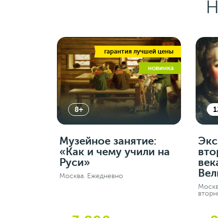
Н
гарантия лучшей цены
новинка
8+
1
Музейное занятие:
Экс
«Как и чему учили на
вто
Руси»
век
Вел
Москва. Ежедневно
Москв
вторн