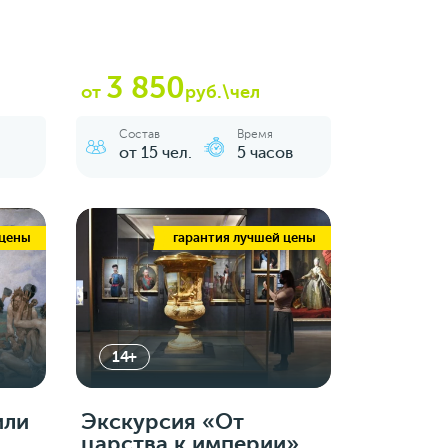
3 850
от
руб.\чел
Состав
Время
от 15 чел.
5 часов
 цены
гарантия лучшей цены
14+
или
Экскурсия «‎От
царства к империи»