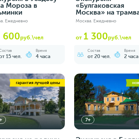
а Мороза в
«Булгаковская
ьминки
Москва» на трамв
а. Ежедневно
Москва. Ежедневно
2 600
1 300
руб.\чел
от
руб.\чел
Состав
Время
Состав
Время
от 15 чел.
4 часа
от 20 чел.
2 часа
гарантия лучшей цены
но
+
7+