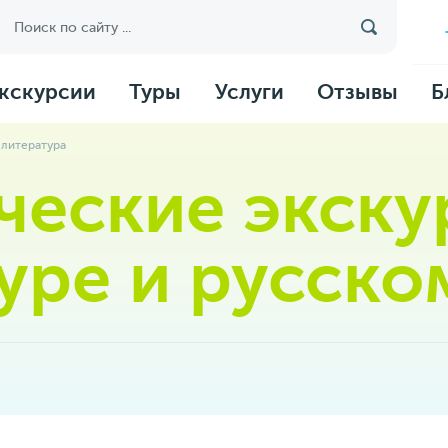
кскурсии
Туры
Услуги
Отзывы
Б
 литература
ческие экску
уре и русско