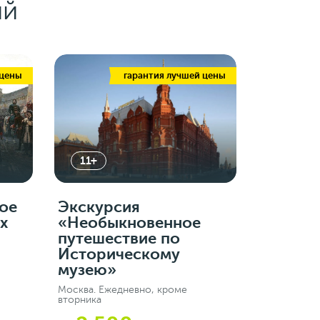
ий
 цены
гарантия лучшей цены
11+
ое
Экскурсия
х
«Необыкновенное
путешествие по
Историческому
музею»
Москва. Ежедневно, кроме
вторника