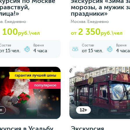
курсия по Москве
экскурсия «Зима з
равствуй,
морозы, а мужик з
лица!»
праздники»
а. Ежедневно
Москва. Ежедневно
 100
2 350
руб.\чел
от
руб.\чел
Состав
Время
Состав
Время
от 15 чел.
4 часа
от 15 чел.
4 часа
гарантия лучшей цены
популярное
+
12+
курсия в Усадьбу
Экскурсия