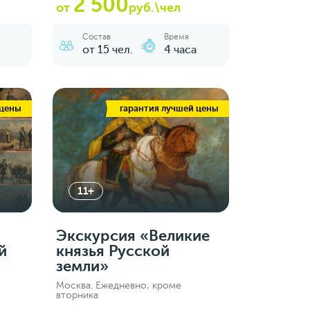
2 500
от
руб.\чел
Состав
Время
от 15 чел.
4 часа
 цены
гарантия лучшей цены
11+
Экскурсия «Великие
й
князья Русской
земли»
Москва. Ежедневно, кроме
вторника