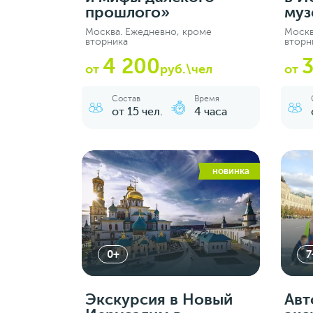
прошлого»
муз
Москва. Ежедневно, кроме
Москв
вторника
вторн
4 200
от
руб.\чел
от
Состав
Время
от 15 чел.
4 часа
новинка
0+
7
Экскурсия в Новый
Авт