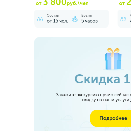
3 800
2
от
руб.\чел
от
Состав
Время
от 15 чел.
5 часов
Скидка 
Закажите экскурсию прямо сейчас с
скидку на наши услуги
Подробнее