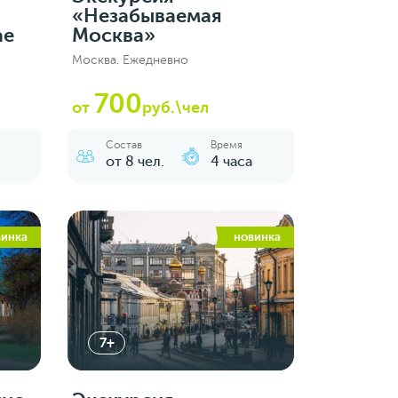
«Незабываемая
ае
Москва»
Москва. Ежедневно
700
от
руб.\чел
Состав
Время
от 8 чел.
4 часа
винка
новинка
7+