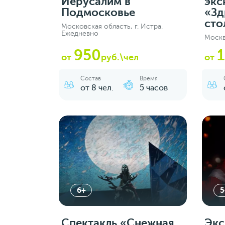
Иерусалим в
экс
Подмосковье
«Зд
сто
Московская область, г. Истра.
Ежедневно
Москв
950
1
от
руб.\чел
от
Состав
Время
от 8 чел.
5 часов
6+
5
Спектакль «Снежная
Экс