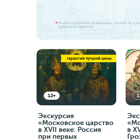
Акция ограничена по времени. скидки не су
публичной офертой
гарантия лучшей цены
12+
1
Экскурсия
Экс
«Московское царство
«Мо
в XVII веке: Россия
в X
при первых
Гро