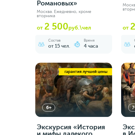
Романовых»
Москв
вторн
Москва. Ежедневно, кроме
вторника
2 500
2
от
руб.\чел
от
Состав
Время
от 15 чел.
4 часа
гарантия лучшей цены
6+
7
Экскурсия «‎История
Экс
и мифы далекого
в И