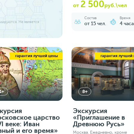
2 500
от
руб.\чел
Состав
Время
ммируются. Не является
от 15 чел.
4 часа
гарантия лучшей цены
гарантия лучшей
1+
8+
курсия
Экскурсия
сковское царство
«Приглашение в
VI веке: Иван
Древнюю Русь»
зный и его время»
Москва. Ежедневно, кроме