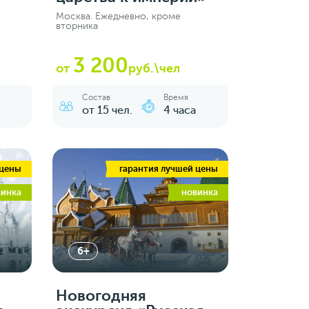
Москва. Ежедневно, кроме
вторника
3 200
от
руб.\чел
Состав
Время
от 15 чел.
4 часа
 цены
гарантия лучшей цены
винка
новинка
6+
Новогодняя