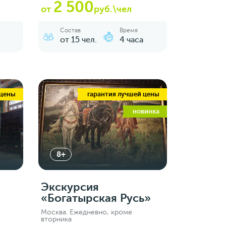
2 500
от
руб.\чел
Состав
Время
от 15 чел.
4 часа
 цены
гарантия лучшей цены
новинка
8+
Экскурсия
«Богатырская Русь»
Москва. Ежедневно, кроме
вторника