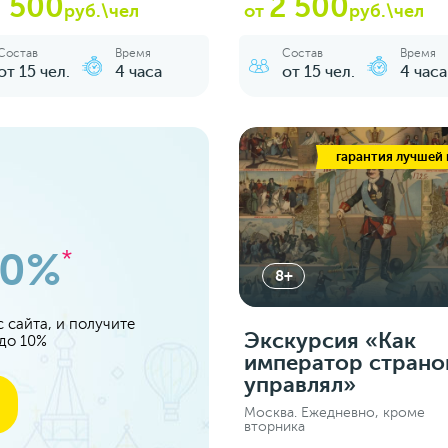
 500
2 500
руб.\чел
от
руб.\чел
Состав
Время
Состав
Время
от 15 чел.
4 часа
от 15 чел.
4 часа
гарантия лучшей
10%
*
8+
 сайта, и получите
Экскурсия «Как
 до 10%
император страно
управлял»
Москва. Ежедневно, кроме
вторника