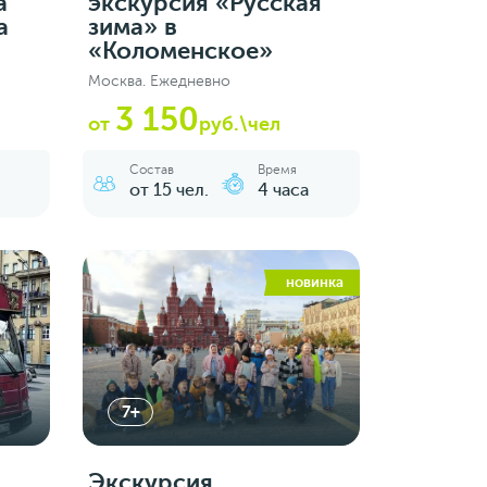
а
экскурсия «Русская
а
зима» в
«Коломенское»
Москва. Ежедневно
3 150
от
руб.\чел
Состав
Время
от 15 чел.
4 часа
новинка
7+
Экскурсия