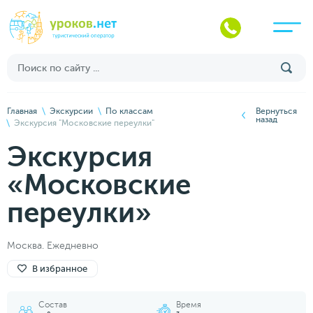
Главная
Экскурсии
По классам
Вернуться
назад
Экскурсия "Московские переулки"
Экскурсия
«Московские
переулки»
Москва. Ежедневно
В избранное
Состав
Время