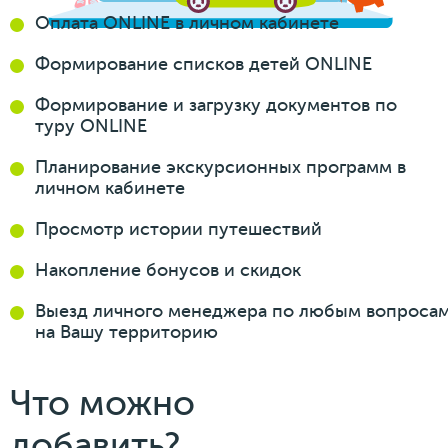
Оплата ONLINE
в личном кабинете
Автобусная экскурсия по переулкам, улицам и
московским проспектам с "причалами" для знакомства
Формирование
списков
детей ONLINE
с интересной архитектурой понравится тем, кто
Формирование
и загрузку
документов
по
обожает познавать новое. Экскурсионное бюро в
туру ONLINE
Москве предоставляет возможность подобрать
подходящий формат экскурсионной программы по
Планирование
экскурсионных
программ
в
городу – индивидуально или групповой тур.
личном кабинете
Просмотр истории
путешествий
Накопление бонусов
и скидок
Выезд личного менеджера
по любым вопроса
на Вашу
территорию
Что можно
добавить?