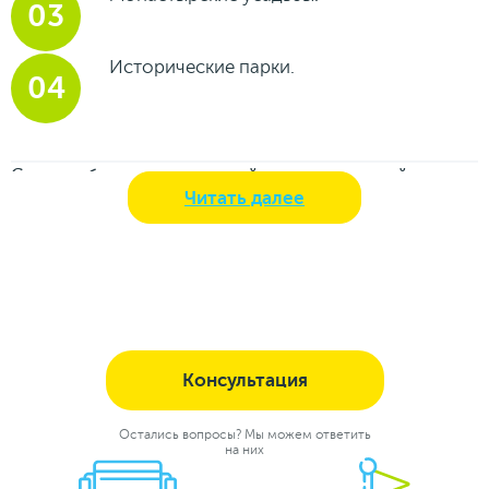
Исторические парки.
Столица бережно хранит тайны многовековой
Читать далее
истории, несмотря на множество нападений, годы
застойных явлений и безвременья. Даже после лихих
лет гражданской войны, реконструирования
советского и постсоветского периода, которые
лишили столицу выдающихся архитектурных
памятников, город сохранил свою самобытность и
остался одним из красивейших мест планеты.
Консультация
На пешеходных и автобусных экскурсионных турах по
улицам, переулкам, мы побываем в живописных
Остались вопросы? Мы можем ответить
на них
районах Златоглавой, повернем на старые улочки,
пройдемся по переулкам, где жили московские