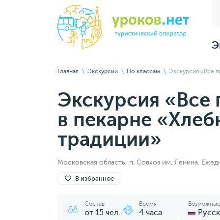
Э
Главная
Экскурсии
По классам
Экскурсия «‎Все 
Экскурсия «‎Все
в пекарне «‎Хле
традиции»‎
Московская область, п. Совхоз им. Ленина. Еже
В избранное
Состав
Время
Возможные
от 15 чел.
4 часа
Русс