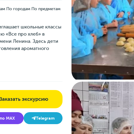
цам
По городам
По предметам
иглашает школьные классы
ю «‎Все про хлеб» в
мени Ленина. Здесь дети
товления ароматного
Заказать экскурсию
Telegram
по MAX