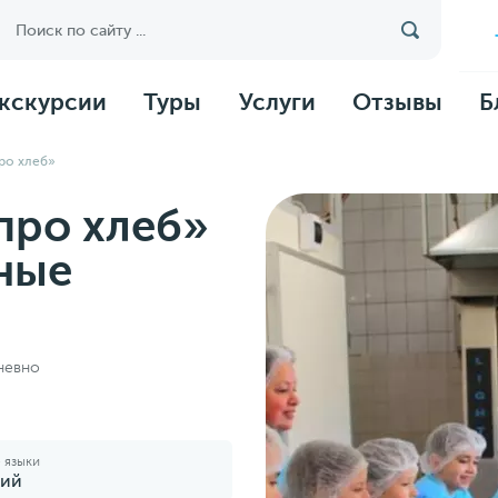
кскурсии
Туры
Услуги
Отзывы
Б
про хлеб»
 про хлеб»
бные
дневно
 языки
кий