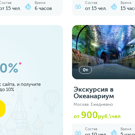
Состав
Время
Состав
Время
от 15 чел.
6 часов
от 15 чел.
15 час
10%
*
0+
 сайта, и получите
Экскурсия в
 до 10%
Океанариум
Москва. Ежедневно
900
от
руб.\чел
Состав
Время
от 10 чел.
5 часо