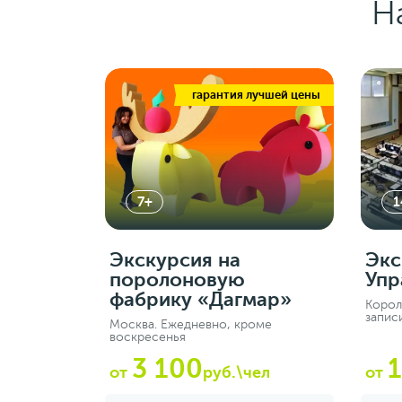
Н
гарантия лучшей цены
7+
1
Экскурсия на
Экс
поролоновую
Упр
фабрику «Дагмар»
Корол
запис
Москва. Ежедневно, кроме
воскресенья
3 100
от
руб.\чел
от