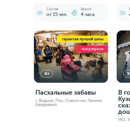
Состав
Время
от 15 чел.
4 часа
гарантия лучшей цены
популярное
6+
5
Пасхальные забавы
В г
Куз
г. Видное. Пос. Совхоз им. Ленина.
ска
Ежедневно
дош
МО, Х