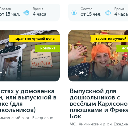
Состав
Время
Состав
Время
от 15 чел.
4 часа
от 15 чел.
4 часа
гарантия лучшей цены
гарантия лучшей
новинка
но
+
5+
остях у домовенка
Выпускной для
и, или выпускной в
дошкольников с
зке (для
весёлым Карлсоно
кольников)
плюшками и Фрек
Бок
имкинский р-он. Ежедневно
МО, Химкинский р-он. Ежедн