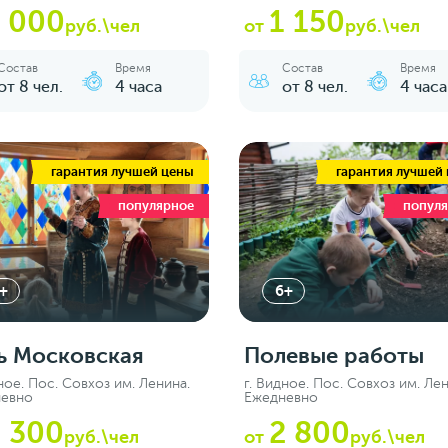
1 000
1 150
руб.\чел
от
руб.\чел
Состав
Время
Состав
Время
от 8 чел.
4 часа
от 8 чел.
4 часа
гарантия лучшей цены
гарантия лучшей
популярное
попул
+
6+
ь Московская
Полевые работы
ное. Пос. Совхоз им. Ленина.
г. Видное. Пос. Совхоз им. Лен
невно
Ежедневно
 300
2 800
руб.\чел
от
руб.\чел