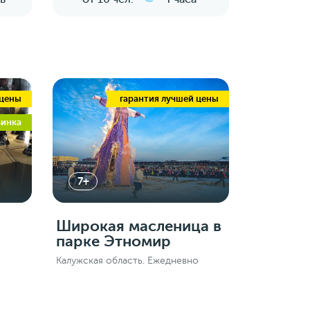
 цены
гарантия лучшей цены
винка
7+
Широкая масленица в
парке Этномир
Калужская область. Ежедневно