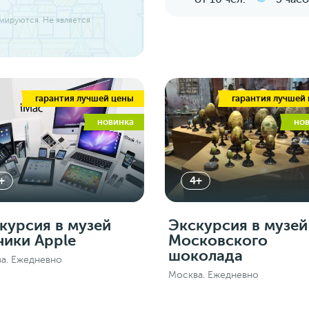
ммируются. Не является
гарантия лучшей цены
гарантия лучшей
новинка
но
+
4+
курсия в музей
Экскурсия в музей
ники Apple
Московского
шоколада
а. Ежедневно
Москва. Ежедневно