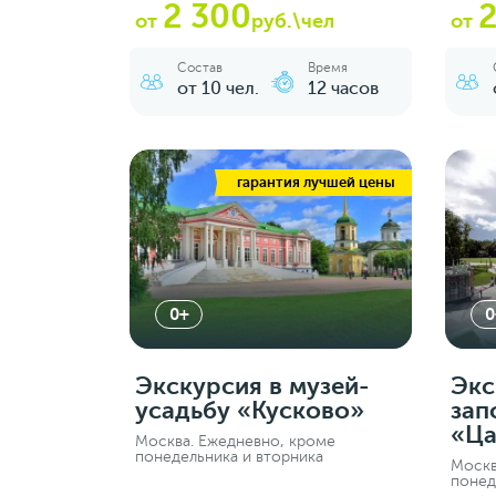
2 300
2
от
руб.\чел
от
Состав
Время
от 10 чел.
12 часов
гарантия лучшей цены
0+
0
Экскурсия в музей-
Экс
усадьбу «Кусково»
зап
«Ц
Москва. Ежедневно, кроме
понедельника и вторника
Москв
понед