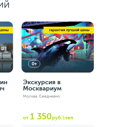
ий
 цены
гарантия лучшей цены
0+
кин
Экскурсия в
ич
Москвариум
Москва. Ежедневно
1 350
от
руб.\чел