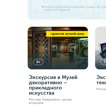
Акция ограничена по времени. скидки не су
публичной офертой
гарантия лучшей цены
5+
7
Экскурсия в Музей
Экс
декоративно –
тех
прикладного
Москв
искусства
Москва. Ежедневно, кроме
вторника