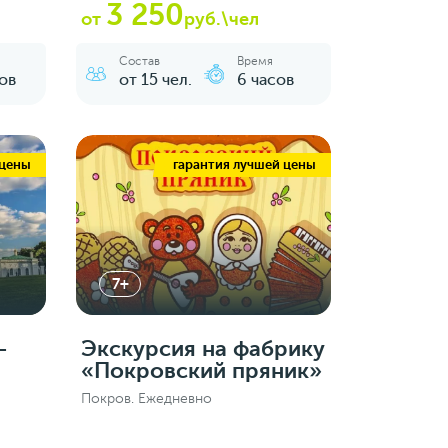
3 250
от
руб.\чел
Состав
Время
ов
от 15 чел.
6 часов
 цены
гарантия лучшей цены
7+
-
Экскурсия на фабрику
«Покровский пряник»
Покров. Ежедневно