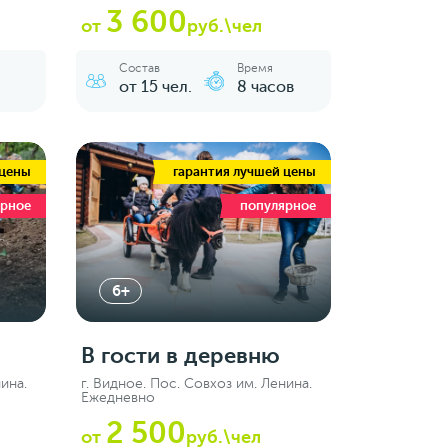
3 600
от
руб.\чел
Состав
Время
от 15 чел.
8 часов
 цены
гарантия лучшей цены
ярное
популярное
6+
В гости в деревню
ина.
г. Видное. Пос. Совхоз им. Ленина.
Ежедневно
2 500
от
руб.\чел