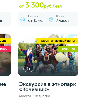
3 300
от
руб.\чел
Состав
Время
в
от 15 чел.
7 часов
 цены
гарантия лучшей цены
ярное
новинка
7+
кие
Экскурсия в этнопарк
«Кочевник»
Москва. Ежедневно