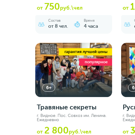
750
от
руб.\чел
от
Состав
Время
от 8 чел.
4 часа
гарантия лучшей цены
популярное
6+
6
Травяные секреты
Рус
г. Видное. Пос. Совхоз им. Ленина.
г. Вид
Ежедневно
Ежед
2 800
3
от
руб.\чел
от