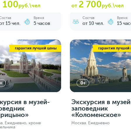
 100
2 700
руб.\чел
от
руб.\чел
Состав
Время
Состав
Время
от 15 чел.
5 часов
от 10 чел.
15 час
гарантия лучшей цены
гарантия лучшей
+
0+
курсия в музей-
Экскурсия в музей
оведник
заповедник
арицыно»
«Коломенское»
а. Ежедневно, кроме
Москва. Ежедневно
ельника