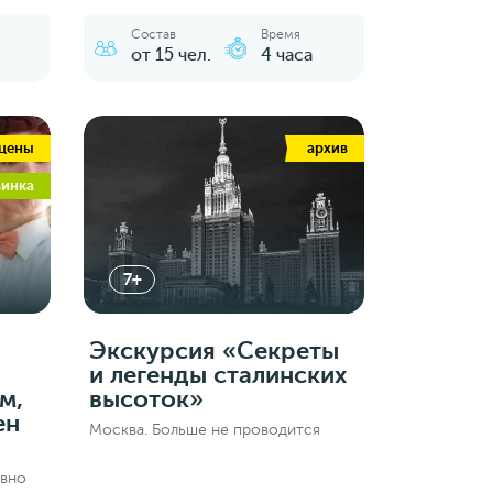
Состав
Время
от 15 чел.
4 часа
 цены
архив
винка
7+
Экскурсия «Секреты
и легенды сталинских
м,
высоток»
ен
Москва. Больше не проводится
евно