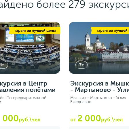
айдено более 279 экскурс
гарантия лучшей цены
гарантия лучшей
4+
7+
курсия в Центр
Экскурсия в Мыш
авления полётами
- Мартыново - Угл
ёв. По предварительной
Мышкин - Мартыново - Углич.
и
Ежедневно
1 000
2 000
руб.\чел
от
руб.\чел