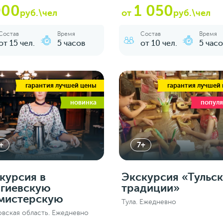
900
1 050
руб.\чел
от
руб.\чел
Состав
Время
Состав
Время
от 15 чел.
5 часов
от 10 чел.
5 часо
гарантия лучшей цены
гарантия лучшей
новинка
попул
+
7+
курсия в
Экскурсия «Тульс
гиевскую
традиции»
мистерскую
Тула. Ежедневно
вская область. Ежедневно