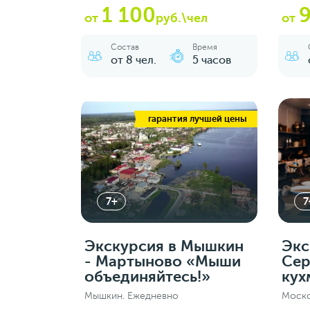
1 100
от
руб.\чел
от
Состав
Время
от 8 чел.
5 часов
гарантия лучшей цены
7+
7
Экскурсия в Мышкин
Экс
- Мартыново «Мыши
Сер
объединяйтесь!»
кух
Мышкин. Ежедневно
Моско