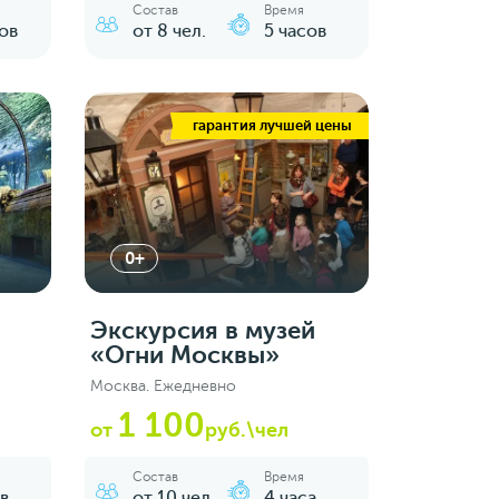
Состав
Время
ов
от 8 чел.
5 часов
гарантия лучшей цены
0+
Экскурсия в музей
«Огни Москвы»
Москва. Ежедневно
1 100
от
руб.\чел
Состав
Время
в
от 10 чел.
4 часа