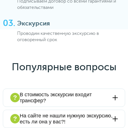
Подписываем договор со всеми гарантиями и
обязательствами
Экскурсия
Проводим качественную экскурсию в
оговоренный срок
Популярные вопросы
В стоимость экскурсии входит
?
трансфер?
Конечно, мы предлагаем экскурсионные
На сайте не нашли нужную экскурсию,
программы "под ключ". Адрес подачи
?
есть ли она у вас?!
транспорта назначаете Вы, время подачи
согласовывается с менеджером. Более