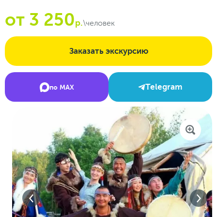
от 3 250
р.
\человек
Заказать экскурсию
Telegram
по MAX