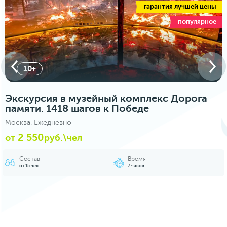
гарантия лучшей цены
популярное
10+
Экскурсия в музейный комплекс Дорога
памяти. 1418 шагов к Победе
Москва. Ежедневно
2 550
от
руб.\чел
Состав
Время
от 15 чел.
7 часов