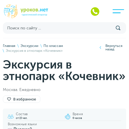
Главная
Экскурсии
По классам
Вернуться
назад
Экскурсия в этнопарк «Кочевник»
Экскурсия в
этнопарк «Кочевник»
Москва. Ежедневно
В избранное
Состав
Время
от 15 чел.
6 часов
Возможные языки