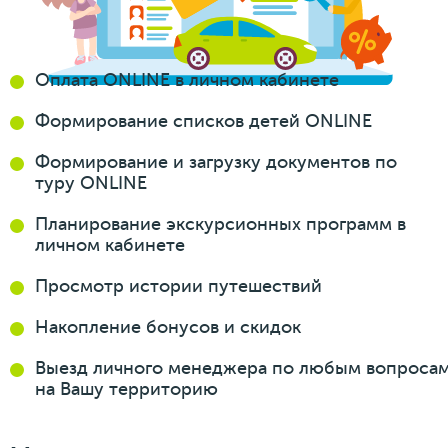
Оплата ONLINE
в личном кабинете
Формирование
списков
детей ONLINE
Формирование
и загрузку
документов
по
туру ONLINE
Планирование
экскурсионных
программ
в
личном кабинете
Просмотр истории
путешествий
Накопление бонусов
и скидок
Выезд личного менеджера
по любым вопроса
на Вашу
территорию