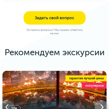
ведомствам.
туристические места.
Да, конечно. Именно для этого мы создали
личный кабинет, где Вы сможете оплатить
экскурсии и туры, создать заявку,
Задать свой вопрос
посмотреть совершенные поездки и
информацию по ним. По всем вопросам
просим общаться к нашим менеджерам.
Остались вопросы? Мы можем ответить
на них
Рекомендуем экскурсии
гарантия лучшей цены
популярное
10+