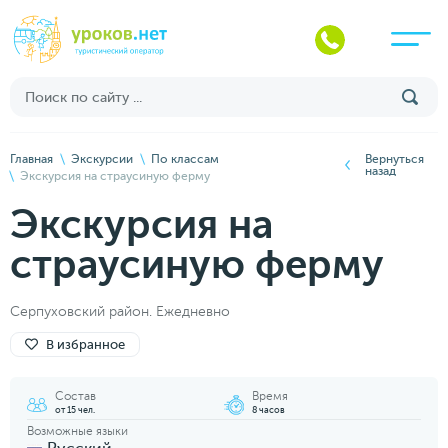
Главная
Экскурсии
По классам
Вернуться
назад
Экскурсия на страусиную ферму
Экскурсия на
страусиную ферму
Серпуховский район. Ежедневно
В избранное
Состав
Время
от 15 чел.
8 часов
Возможные языки