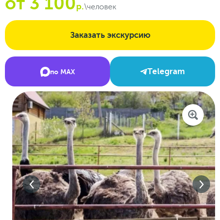
от 3 100
р.
\человек
Заказать экскурсию
Telegram
по MAX