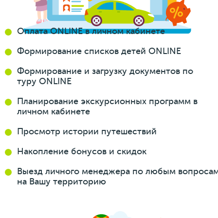
Оплата ONLINE
в личном кабинете
Формирование
списков
детей ONLINE
Формирование
и загрузку
документов
по
туру ONLINE
Планирование
экскурсионных
программ
в
личном кабинете
Просмотр истории
путешествий
Накопление бонусов
и скидок
Выезд личного менеджера
по любым вопроса
на Вашу
территорию