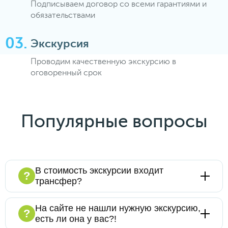
Подписываем договор со всеми гарантиями и
обязательствами
Экскурсия
Проводим качественную экскурсию в
оговоренный срок
Популярные вопросы
В стоимость экскурсии входит
?
трансфер?
Конечно, мы предлагаем экскурсионные
На сайте не нашли нужную экскурсию,
программы "под ключ". Адрес подачи
?
есть ли она у вас?!
транспорта назначаете Вы, время подачи
согласовывается с менеджером. Более