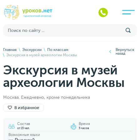
Главная
Экскурсии
По классам
Вернуться
назад
Экскурсия в музей археологии Москвы
Экскурсия в музей
археологии Москвы
Москва. Ежедневно, кроме понедельника
В избранное
Состав
Время
от 15 чел.
5 часов
Возможные языки