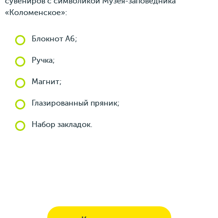
сувениров с символикой Музея-заповедника
«Коломенское»:
Блокнот А6;
Ручка;
Магнит;
Глазированный пряник;
Набор закладок.